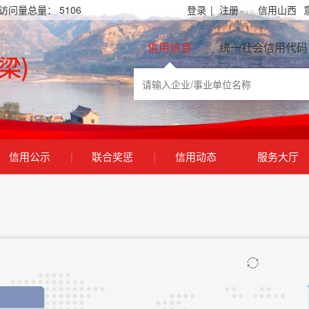
访问量总量：
5106
登录
|
注册
信用山西
信用信息
统一社会信用代码
信用公示
|
联合奖惩
|
信用动态
服务大厅
息