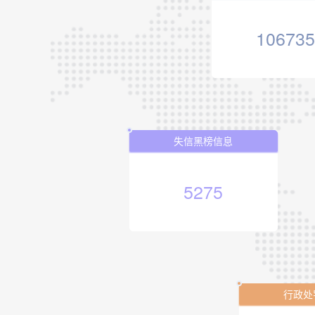
10673
失信黑榜信息
5275
行政处