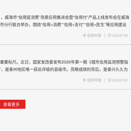
，威海市“信用促消费”场景应用推进会暨“信用付”产品上线发布会在威海
行联合举办，围绕“信用+消费”“信用+支付”“信用+民生”等应用建设
|
信用中国
2026/07/08
重要标尺。近日，国家发改委发布2026年第一期《城市信用监测预警指
好”，是泰州地区唯一获此评级的县级市。亮眼成绩的背后，是泰兴久久为
场主体的扎实实践。 厚植信用根基，锚定目标系统布局 泰兴获评城
|
信用中国
2026/07/01
查看更多