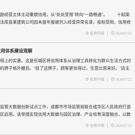
励经营主体主动重塑信用，从“处处受限”转向“一路畅通”。 十起案
法库县某建筑公司因未报年报被列入经营异常名录，投标受阻，信用修
，补报后快速移出，顺利加盟；大连某农业科技公司因行政处罚记录
|
信用中国
2026/07/29
信用体系建设观察
得上的实惠。这是任城区将信用体系从治理工具转化为群众生活方式的
的牌子格外醒目。“挂了这牌子，顾客更信得过，生意比原来好。”店主
换了一桶花生油，“这积分就是咱的&lsquo
|
信用中国
2026/07/22
监管大数据创新试点工作，成都市市场监管局联合成华区人民政府打造
区启用。该举措实现信用大数据与园区治理、产业培育深度融合，以数
商环境打造全新样板。 针对传统园区治理主体画像单一、信息整合不
|
信用中国
2026/07/15