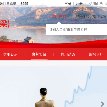
访问量总量：
6555
登录
|
注册
信用山西
信用信息
统一社会信用代码
信用公示
|
联合奖惩
|
信用动态
服务大厅