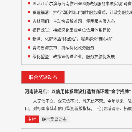
黑龙江哈尔滨与海南儋州463项政务服务事项实现“跨省
福建福清：推行“潮汐窗口”弹性服务模式，让政务服务跟
吉林图们：主动协调解难题，便民服务暖人心
福建龙岩：持续深化事业单位信用体系建设
新疆：化解矛盾“终点站”，服务群众“连心桥”
青海省海东市：持续优化政务服务
绥化望奎：政策宣传进企业，服务护航促发展
联合奖惩动态
河南驻马店：以信用体系建设打造营商环境“金字招牌”
人无信不立，企无信不兴，城无信不荣。今年以来，驻马
口，对标国家城市信用监测新版指标，下沉县域调研、拓展
+金融、信用+民生”全链条服务体系，让守信企业得实惠
专栏
联合奖惩动态
地注入信用动能。 5月9