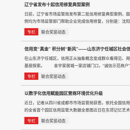
辽宁省发布十起信用修复典型案例
日前，辽宁省市场监管局发布第二批信用修复典型案例，鼓
例均为市场监管部门帮助企业完成信用修复，分别是：沈阳
复后如期投标；沈阳铁西区某贸易中心因年报问题无法加盟
专栏
联合奖惩动态
信用变“真金” 积分树“新风”——山东济宁任城区社会
在山东济宁任城区，信用正从抽象概念变成群众看得见、用
基层探索。 金宇家居城一家店铺门口，“诚信示范商户”
笑着说。金城街道新华社区，居民张大妈用志愿服务攒的积分兑
专栏
联合奖惩动态
以数字化信用赋能园区营商环境优化升级
近日，记者从四川省成都市市场监管局获悉，依托全国信用
的全省首个园区信用监管大数据全景图近日在东郊记忆艺术
字化信用赋能产业转型升级，为园区数字化转型、优化营
专栏
联合奖惩动态
全、人工研判精准度不足等痛点，成都市市场监管部门依