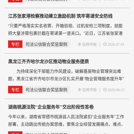
请求，为小微企业、个体工商户诚信经营筑牢法治屏障。
据了解，某餐饮管理公司于2006年11月15日提交“啃骨头”商标
江苏张家港检察推动建立激励机制 筑牢寄递安全防线
注册申请，并于2010年2月14日成功核准注册，依法取得该商标
的专用权。后续该公司发
“只要严格落实实名收寄、开箱验视、过机安检三项制度，就能
把大量涉罪包裹拦截在寄递第一道关口。”近日，江苏省张家港
市金港物流园举办全市寄递行业安全生产专题培训，来自当地邮
专栏
司法公信联合奖惩案例
|
信用中国
2026-07-01
政企业、各家快递公司的近50名负责人及安全员认真学习安全查
验规范。 这场培训是张家港邮政管理部门联合检察、公安
黑龙江齐齐哈尔龙沙区推动物业服务提质
部门开展的系列普法培训之一。今年以来，全市已累计开展同类
专题培训30余场，实现主要寄递网
为持续深化干部能力作风建设，破解基层物业管理突出难
题，黑龙江省齐齐哈尔市龙沙区扎实开展“物业管理服务提升年”
专项行动，推动辖区物业服务从粗放管理向精细服务转变，不断
专栏
司法公信联合奖惩案例
|
信用中国
2026-06-23
增强群众获得感、幸福感。 聚焦民生堵点，健全制度体
系。针对老旧小区、零散楼栋物业缺位、服务标准不一、诉求响
湖南桃源法院“企业服务年”交出阶段性答卷
应不及时等问题，龙沙区坚持高位统筹，第一时间成立由区委书
记、区长任组长，分管副区长任副组长，区委办
今年以来，湖南省常德市桃源县人民法院紧扣“企业服务年”工作
部署，主动跳出传统办案思维，聚焦企业经营发展痛点、难点、
堵点问题，将司法职能与市场发展深度融合，以提速办案、公正