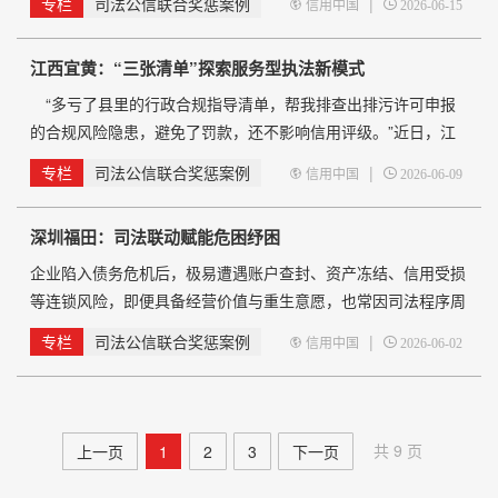
专栏
司法公信联合奖惩案例
|
信用中国
2026-06-15
裁判、善意执行、多元解纷、靠前服务的务实举措，精准为企业
纾困解难、赋能护航，全力守护辖区市场经济平稳健康发展。
江西宜黄：“三张清单”探索服务型执法新模式
公正裁判 以司法公信守护公平竞争 2月5日，一面锦旗
送到桃源县人民法院三阳法庭，
“多亏了县里的行政合规指导清单，帮我排查出排污许可申报
的合规风险隐患，避免了罚款，还不影响信用评级。”近日，江
西省抚州市宜黄县某企业负责人谈及“三张清单”时连连称赞。
专栏
司法公信联合奖惩案例
|
信用中国
2026-06-09
今年以来，宜黄县聚焦优化营商环境，建立健全行政合规指
导清单、柔性执法清单、反向监督清单，以精准指导、审慎监
深圳福田：司法联动赋能危困纾困
管、双向监督的“组合拳”，推动执法从&ldquo
企业陷入债务危机后，极易遭遇账户查封、资产冻结、信用受损
等连锁风险，即便具备经营价值与重生意愿，也常因司法程序周
期限制错失最佳救治时机。针对这一市场纾困痛点，在广东省深
专栏
司法公信联合奖惩案例
|
信用中国
2026-06-02
圳破产法庭指导下，福田企业重组服务中心与福田法院近日签署
《企业庭外重组协作机制合作备忘录》，打通立案、审判、执行
与庭外重组衔接通道，构建“早期发现、及时介入、高效挽救”的
司法与市场化协同救治新机制，为困
共 9 页
上一页
1
2
3
下一页