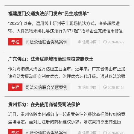
工作任务，构建全链条、闭环式法治化营商司法服务体系。
据了解，该清单紧扣市级十条措施，分九大板块梳理33项具体工
福建厦门交通执法部门发布“民生成绩单”
作，明确责任科室、分管领导、直接责任人及县区司法局配合职
责，实现任务到人、责任到岗。一是常态化开展涉企法规、规章
“2025年以来，运用线上研判等非现场执法方式，查处超限运
输、大件货物未绑扎等违法行为671起”“指导企业完成信用修复
1717条，为399家企业纾困解难”……16日，厦门市交通运输局
专栏
司法公信联合奖惩案例
|
信用中国
2026-07-22
举行新闻发布会，介绍该市交通运输执法总体情况及2025年以
来交通运输执法取得的工作成效。 去年以来，厦门市交通
广东佛山：法治赋能城市治理厚植营商沃土
执法支队紧扣群众关切的
作为粤港澳大湾区万亿级工业强市，近年来，广东省佛山市正加
速推动发展动能向制度优势、治理优势迭代升级。通过以法治赋
能城市治理、护航产业发展、厚植营商沃土，凭借系统性、整体
专栏
司法公信联合奖惩案例
|
信用中国
2026-07-14
性、深层次的法治建设实践，佛山以坚实的法治底色，夯实城市
高质量发展根基。2025年，佛山成功获评“全国法治政府建设示
贵州都匀：在先使用商誉受司法保护
范市”。 推进行政复议改革 随着经济社会快速发展，佛
山行政争议案件量持续高位增
近日，贵州省黔南州都匀市一起备受关注的餐饮商标侵权纠纷案
尘埃落定。面对后注册的商标维权诉求，法院秉持尊重商业历
史、保护本土经营商誉的司法理念，依法驳回商标注册人的诉讼
专栏
司法公信联合奖惩案例
|
信用中国
2026-07-08