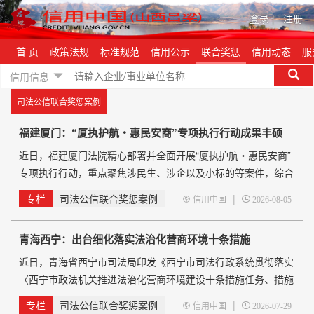
登录
|
注册
首 页
政策法规
标准规范
信用公示
联合奖惩
信用动态
服
信用信息
司法公信联合奖惩案例
福建厦门：“厦执护航・惠民安商”专项执行行动成果丰硕
近日，福建厦门法院精心部署并全面开展“厦执护航・惠民安商”
专项执行行动，重点聚焦涉民生、涉企以及小标的等案件，综合
运用交叉执行、拘传拘留、活封活扣、信用修复等一系列执行措
专栏
司法公信联合奖惩案例
|
信用中国
2026-08-05
施，全力以赴办好每一个执行案件，旨在推动群众获得感、满意
率、认可度实现显著提升。 在5月27日、28日专项行动期
青海西宁：出台细化落实法治化营商环境十条措施
间，厦门全市法院成绩斐然：拘传拘留被执行人73人，执行完毕
案件60件，执行和解35件
近日，青海省西宁市司法局印发《西宁市司法行政系统贯彻落实
〈西宁市政法机关推进法治化营商环境建设十条措施任务、措施
及责任清单〉任务分工清单》，以清单化、项目化方式细化分解
专栏
司法公信联合奖惩案例
|
信用中国
2026-07-29