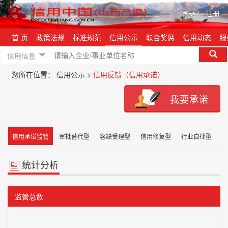
登录
|
注册
首 页
政策法规
标准规范
信用公示
联合奖惩
信用动态
服
信用信息
您所在位置：
信用公示 >
信用反馈（信用承诺）
我要承诺
信用承诺监管
审批替代型
容缺受理型
信用修复型
行业自律型
主
统计分析
监管总数