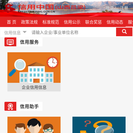
登录
|
注册
首 页
政策法规
标准规范
信用公示
联合奖惩
信用动态
服
信用信息
信用服务
企业信用信息
信用助手