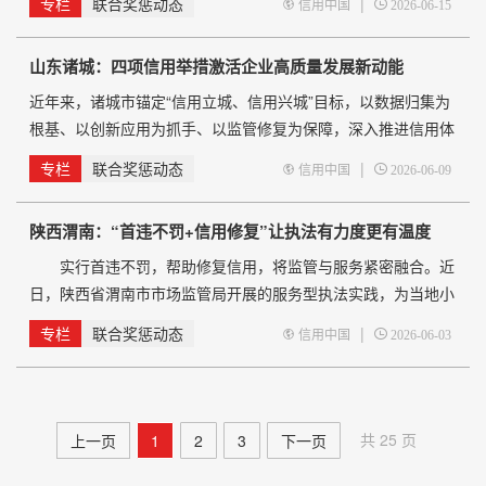
专栏
联合奖惩动态
|
信用中国
2026-06-15
关一支部组织召开了支部党员大会暨主题党课活动，会上对《湖
南省社会信用条例》的立法背景、实施意义等内容进行宣讲解
山东诸城：四项信用举措激活企业高质量发展新动能
读，引导全体党员强化诚信意识，推动诚信精神融入日常工作。
6月10日，岳阳市水利局
近年来，诸城市锚定“信用立城、信用兴城”目标，以数据归集为
根基、以创新应用为抓手、以监管修复为保障，深入推进信用体
系建设，持续擦亮“信用诸城”品牌，为全市企业高质量发展注入
专栏
联合奖惩动态
|
信用中国
2026-06-09
强劲信用动能。 一是筑牢数据底座，织密信用信息“一张
网”。诸城市坚持数据先行，依托市公共信用信息平台，打通市
陕西渭南：“首违不罚+信用修复”让执法有力度更有温度
场监管、税务、环保、公安等5
实行首违不罚，帮助修复信用，将监管与服务紧密融合。近
日，陕西省渭南市市场监管局开展的服务型执法实践，为当地小
微经营主体发展营造了宽严相济、规范透明的良好营商环境。
专栏
联合奖惩动态
|
信用中国
2026-06-03
渭南市高新区个体经营者刘女士近日来到渭南市市场监管局
高新分局良田市场监管所，她计划重开餐饮店维系家庭生计，发
现店铺因多年未报送年度报告已被列入经营异常名录，担心面临
行政处罚，影响后续正常经营。 经核实，刘女士于2021年1
共 25 页
上一页
1
2
3
下一页
月