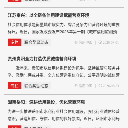
市分行联合举办，围绕“信用+消费”“信用+支付”“信用+民生”等应
用建设
江苏泰兴：以全链条信用建设赋能营商环境
社会信用体系是衡量城市软实力、综合竞争力和营商环境的重要
标尺。近日，国家发改委发布2026年第一期《城市信用监测预
警指标》（1-3月合并）测评结果，泰兴市获评最高信用等级
专栏
联合奖惩动态
|
信用中国
2026-07-01
“好”，是泰州地区唯一获此评级的县级市。亮眼成绩的背后，是
泰兴久久为功推进信用体系建设，以信用赋能发展、以诚信惠及
贵州贵阳全力打造优质诚信营商环境
市场主体的扎实实践。 厚植信用根基，锚定目标系统布局
泰兴获评城市信用最高等级
近年来，贵阳市以信用体系建设为抓手，坚持监管与服务并
举、激励与惩戒并重，全方位营造重信守诺、公平透明的诚信营
商环境，取得了显著成效。 “扫码提交诉求，问题当天就得
专栏
联合奖惩动态
|
信用中国
2026-06-23
到解决，诚信高效的服务让我们经营更安心。”近日，在贵阳综
合保税区，一家企业负责人通过园区诉求二维码反馈生产难题
湖南岳阳：深耕信用建设，优化营商环境
后，很快得到处置，这是贵阳优化诚信营商环境的生动一幕。
近年来，贵阳不断优化政务服务，深化&
为进一步推进岳阳市水利行业社会信用建设，强化行业诚信经营
意识，营造知信、守信、用信的良好氛围，近日，岳阳市水利局
开展了“信用记录关爱日”主题系列宣传活动。 6月9日，局机