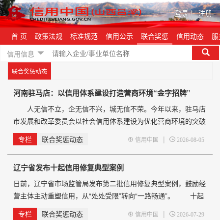
登录
|
注册
首 页
政策法规
标准规范
信用公示
联合奖惩
信用动态
服
信用信息
联合奖惩动态
河南驻马店：以信用体系建设打造营商环境“金字招牌”
人无信不立，企无信不兴，城无信不荣。今年以来，驻马店
市发展和改革委员会以社会信用体系建设为优化营商环境的突破
口，对标国家城市信用监测新版指标，下沉县域调研、拓展信用
专栏
联合奖惩动态
|
信用中国
2026-08-05
应用场景、完善信用修复机制，打造“信用+政务、信用+园区、
信用+金融、信用+民生”全链条服务体系，让守信企业得实惠、
辽宁省发布十起信用修复典型案例
失信主体受约束，持续释放民营经济发展活力，为全市产业提
质、项目落地注入信用动能。 5月9
日前，辽宁省市场监管局发布第二批信用修复典型案例，鼓励经
营主体主动重塑信用，从“处处受限”转向“一路畅通”。 十起
案例均为市场监管部门帮助企业完成信用修复，分别是：沈阳法
专栏
联合奖惩动态
|
信用中国
2026-07-29