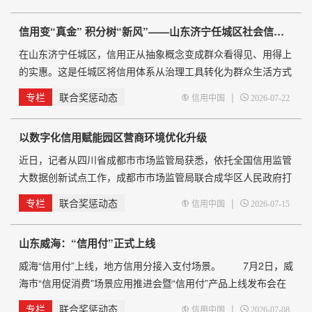
库县某建筑公司因未报年报被列入经营异常名录，投标受阻，信
用修复后如期投标；沈阳铁西区某贸易中心因年报问题无法加
信用变“真金” 积分树“新风”——山东济宁任城区社会信用体系建设观察
盟，补报后快速移出，顺利加盟；大连某农业科技公司因行政处
罚记录
在山东济宁任城区，信用正从抽象概念变成群众看得见、用得上
的实惠。这是任城区将信用体系从治理工具转化为群众生活方式
的基层探索。 金宇家居城一家店铺门口，“诚信示范商户”的
专栏
联合奖惩动态
|
信用中国
2026-07-22
牌子格外醒目。“挂了这牌子，顾客更信得过，生意比原来好。”
店主笑着说。金城街道新华社区，居民张大妈用志愿服务攒的积
以数字化信用赋能园区营商环境优化升级
分兑换了一桶花生油，“这积分就是咱的&lsquo
近日，记者从四川省成都市市场监管局获悉，依托全国信用监管
大数据创新试点工作，成都市市场监管局联合成华区人民政府打
造的全省首个园区信用监管大数据全景图近日在东郊记忆艺术区
专栏
联合奖惩动态
|
信用中国
2026-07-15
启用。该举措实现信用大数据与园区治理、产业培育深度融合，
以数字化信用赋能产业转型升级，为园区数字化转型、优化营商
山东威海：“信用付”正式上线
环境打造全新样板。 针对传统园区治理主体画像单一、信
息整合不全、人工研判精准度不足等痛点，成都市市场监管部门
威海“信用付”上线，地方信用分接入支付场景。 7月2日，威
依
海市“信用促消费”场景应用推进会暨“信用付”产品上线发布会在
威海举行。会议由威海市发展和改革委员会、中国人民银行威海
专栏
联合奖惩动态
|
信用中国
2026-07-08