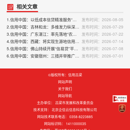
相关文章
1.信用中国：以低成本信贷精准服务“三农”
发布时间：2026-08-05
2.信用中国：吉林和龙：多维发力纵深推进社会信用体系建设提质增效
发布时间：2026-07-29
3.信用中国：广东湛江：率先落地“农安贷” 以信用“软实力”撬动融资“硬通货”
发布时间：2026-07-22
4.信用中国：西藏：将实现生源地信用助学贷款县级受理点74个县（区、市）全覆盖
发布时间：2026-07-14
5.信用中国：佛山持续开展“信易贷”平台推介对接系列活动 推动信用融资服务中小企业发展
发布时间：2026-07-08
6.信用中国：安徽宿州：三措并举推广中征工程贷，精准赋能工程类中小微企业
发布时间：2026-07-01
©版权所有：信用吕梁
网站声明
关于我们
网站导航
主办单位： 吕梁市发展和改革委员会
技术支持：
北京企信云信息科技有限公司
网站技术联系电话： 0358-8223885
网站标识码：
1411000035