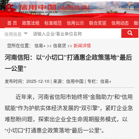
登录
|
注册
首 页
政策法规
标准规范
信用公示
联合奖惩
信用动态
服
信用信息
您所在位置：
信易+
>>
信易贷
>>
新闻详情
河南信阳：以“小切口”打通惠企政策落地“最后
一公里”
发布时间：2025-12-10
|
来源：信用中国
|
专栏：信易+
近年来，河南省信阳市始终将“金融助力”和“信用
赋能”作为护航实体经济发展的“双引擎”，紧盯企业急
难愁盼问题，探索出企业全生命周期服务模式，以
“小切口”打通惠企政策落地“最后一公里”。