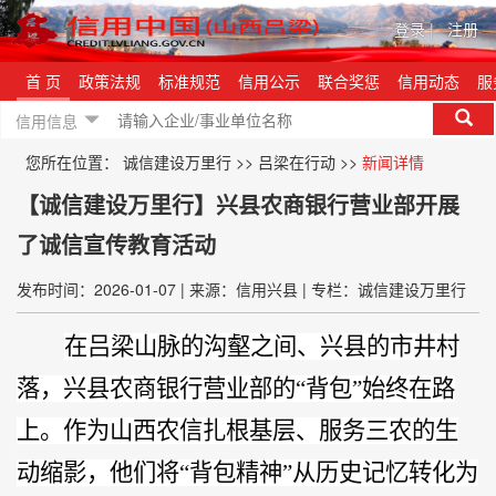
登录
|
注册
首 页
政策法规
标准规范
信用公示
联合奖惩
信用动态
服
信用信息
您所在位置：
诚信建设万里行
>>
吕梁在行动
>>
新闻详情
【诚信建设万里行】兴县农商银行营业部开展
了诚信宣传教育活动
发布时间：2026-01-07
|
来源：信用兴县
|
专栏：诚信建设万里行
在吕梁山脉的沟壑之间、兴县的市井村
落，兴县农商银行营业部的
“背包”始终在路
上。作为山西农信扎根基层、服务三农的生
动缩影，他们将“背包精神”从历史记忆转化为