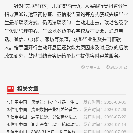
针对“失联”群体，开展攻坚行动，人民银行贵州省分行
指导其通过运营商协查、征信报告查询等方式获取失联毕业
生最新联系方式。仍无法联系的，主动走出去，联动各级学
生资助管理中心、生源地乡镇中心学校及村委会，通过电
话、微信、QQ群、家访等渠道，联系毕业生及共同借款
人。指导国开行主动开展因还款能力原因未及时还款的后续
政策研究，鼓励其结合实际给毕业生提供容时容差服务。
|
信用中国
2026-04-22
相关文章
1.信用中国：黑龙江：以“产业链一件事”集成服务重塑产业生态
发布时间：2026-08-05
2.信用中国：贵州数据产业相关经营主体突破5.6万家
发布时间：2026-07-29
3.信用中国：湖南长沙：以营商环境之“优”促产业发展之“进”
发布时间：2026-07-22
4.信用中国：湖北蕲春：以“四轮驱动”信用激励体系点燃蕲艾产业发展新引擎
发布时间：2026-07-14
5.信用中国：3828.31万户！长三角经营主体“家底”再刷新
发布时间：2026-07-08