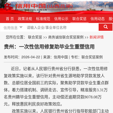
登录
|
注册
首 页
政策法规
标准规范
信用公示
联合奖惩
信用动态
服
信用信息
您所在位置：
联合奖惩
>>
商务诚信联合奖惩案例
>>
新闻详情
贵州：一次性信用修复助毕业生重塑信用
发布时间：2026-04-22
|
来源：信用中国
|
专栏：联合奖惩案例
近日，记者从人民银行贵州省分行获悉，一次性信用修
复政策实施以来，该行针对贵州省生源地助学贷款发放人
数、总额位居全国前三的实际，聚焦助学贷款毕业生重点群
体，着力搭建机制、调研走访、宣传引导，精准服务3.31万
名贵州籍毕业生重塑信用，主动偿还逾期贷款8078.08万
元，释放惠民利民良好政策效应。
政策实施以来，人民银行贵州省分行指导职能部门主动