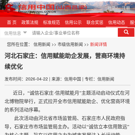
登录
|
注册
首 页
政策法规
标准规范
信用公示
联合奖惩
信用动态
服
信用信息
您所在位置：
信用新闻
>>
市级信用新闻
>>
新闻详情
河北石家庄：信用赋能助企发展，营商环境持
续优化
发布时间：2026-04-22
|
来源：信用中国
|
专栏：信用新闻
近日，“诚信石家庄·信用赋能月”主题活动启动仪式在河
北博物院举行，正式拉开全市信用赋能助企、优化营商环境
的系列活动序幕。
此次活动由河北省市场监管局、石家庄市人民政府指
导，石家庄市市场监管局主办。活动以“诚信立本信用致远”