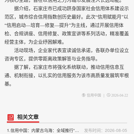
为核心主题，旨在以信用之力为城市发展注入长远动能。
据介绍，石家庄市已成功跻身国家社会信用体系建设示
范区，城市综合信用指数创历史最好。此次“信用赋能月”以
“信用启动—培育—修复—提升”为主线，通过开展信用体
检、合规讲座、信用修复、政策宣讲等系列活动，精准覆盖
经营主体，为企业纾困解难。
活动现场，企业家代表宣读诚信承诺，各联办单位设立
咨询专区，提供零距离政策解答与业务指导。
据了解，石家庄市将强化系统联动，推动信用信息互
通、机制衔接，以扎实的信用服务为该市高质量发展筑牢根
基。
|
信用中国
2026-04-22
相关文章
1.信用中国：内蒙古乌海：全域推行“信用代证”改革赋能政务服务提质增效
发布时间：2026-08-05