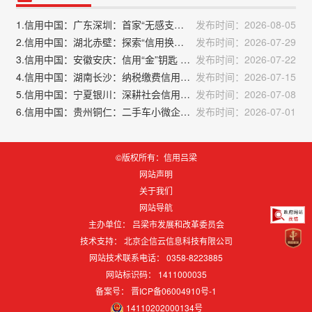
1.信用中国：广东深圳：首家“无感支付”信用医院上线
发布时间：2026-08-05
2.信用中国：湖北赤壁：探索“信用换信贷”机制 推动公积金归集扩面
发布时间：2026-07-29
3.信用中国：安徽安庆：信用“金”钥匙 打开融资新大门
发布时间：2026-07-22
4.信用中国：湖南长沙：纳税缴费信用“金钥匙” 打开发展新空间
发布时间：2026-07-15
5.信用中国：宁夏银川：深耕社会信用体系建设 赋能营商环境优化升级
发布时间：2026-07-08
6.信用中国：贵州铜仁：二手车小微企业凭纳税信用获融资
发布时间：2026-07-01
©版权所有：信用吕梁
网站声明
关于我们
网站导航
主办单位： 吕梁市发展和改革委员会
技术支持：
北京企信云信息科技有限公司
网站技术联系电话： 0358-8223885
网站标识码：
1411000035
备案号：
晋ICP备06004910号-1
14110202000134号