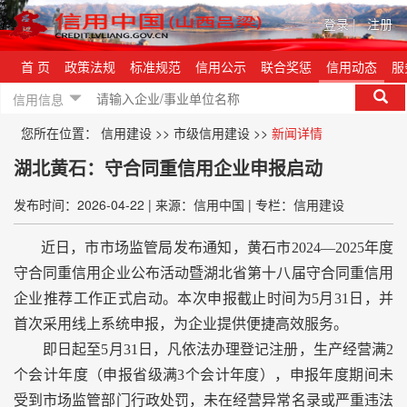
登录
|
注册
首 页
政策法规
标准规范
信用公示
联合奖惩
信用动态
服
信用信息
您所在位置：
信用建设
>>
市级信用建设
>>
新闻详情
湖北黄石：守合同重信用企业申报启动
发布时间：2026-04-22
|
来源：信用中国
|
专栏：信用建设
近日，市市场监管局发布通知，黄石市2024—2025年度
守合同重信用企业公布活动暨湖北省第十八届守合同重信用
企业推荐工作正式启动。本次申报截止时间为5月31日，并
首次采用线上系统申报，为企业提供便捷高效服务。
即日起至5月31日，凡依法办理登记注册，生产经营满2
个会计年度（申报省级满3个会计年度），申报年度期间未
受到市场监管部门行政处罚，未在经营异常名录或严重违法