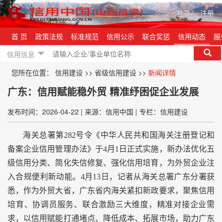
登录
|
注册
首 页
政策法规
标准规范
信用公示
联合奖惩
信用动态
服
信用信息
您所在位置：
信用建设
>>
省级信用建设
>>
新闻详情
广东：信用赋能稳外贸 精准纾困促企业发展
发布时间：2026-04-22
|
来源：信用中国
|
专栏：信用建设
海关总署第282号令《中华人民共和国海关注册登记和
备案企业信用管理办法》于4月1日正式实施，新办法优化五
级信用分类、简化失信修复、强化信用培育，为外贸企业注
入合规便利新动能。4月13日，记者从海关总署广东分署获
悉，作为外贸大省，广东省内海关紧扣新政要求，聚焦信用
培育、协调员服务、联合激励三大维度，精准对接企业需
求，以信用赋能打通堵点、降低成本、拓展市场，助力广东