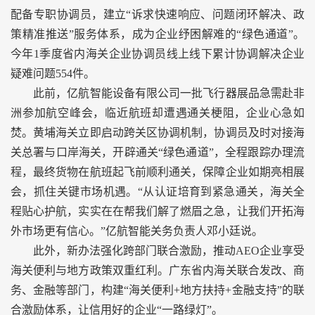
配备专职协调员，建立“诉求快速响应、问题闭环解决、政
策精准推送”服务体系，成为企业纾困解难的“绿色通道”。
今年1季度省内海关企业协调员线上线下累计协调解决企业
疑难问题554件。
此前，亿航智能设备有限公司一批飞行器展品急需赴非
洲参加航空峰会，临近航班却遭遇通关梗阻，企业心急如
焚。黄埔海关立即启动跨关区协调机制，协调员及时对接海
关总署与口岸海关，开辟通关“绿色通道”，全程跟踪办理流
程，最终货物在航班起飞前顺利通关，保障企业如期亮相展
会，抓住关键市场机遇。“从认证培育到紧急通关，海关全
程贴心护航，实实在在帮我们解了燃眉之急，让我们开拓海
外市场更有信心。”亿航智能关务负责人邓小廷说。
此外，新办法强化跨部门联合激励，推动AEO企业享受
海关便利与地方政策双重红利。广东省内海关联合发改、商
务、金融等部门，构建“海关便利+地方扶持+金融支持”的联
合激励体系，让信用好的企业“一路绿灯”。