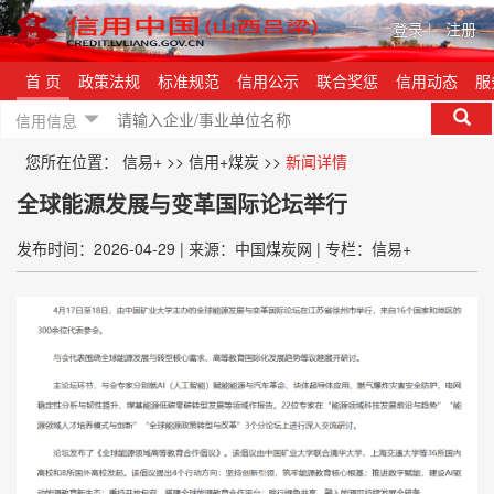
登录
|
注册
首 页
政策法规
标准规范
信用公示
联合奖惩
信用动态
服
信用信息
您所在位置：
信易+
>>
信用+煤炭
>>
新闻详情
全球能源发展与变革国际论坛举行
发布时间：2026-04-29
|
来源：中国煤炭网
|
专栏：信易+