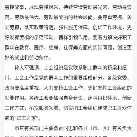
劳模故事，
展现劳模风采，
持续营造劳动最光荣、
劳动最崇
高、
劳动最伟大、
劳动最美丽的社会风尚。
要尊重劳模、
关
爱劳模，
落实政策待遇，
强化服务保障，
创优工作环境，
更
好发挥劳模的示范带动、
榜样引领作用。
要着力解决好职工
群众在教育、
医疗、
住房、
社保等方面的实际问题，
创造更
好的就业和劳动条件。
孙大军强调，
工会组织是党联系职工群众的桥梁和纽
带，
工会工作是党的群众工作的重要组成部分。
各级党委、
政府要高度重视、
大力支持工会工作，
更好发挥工会组织的
职能作用。
各级工会要加强自身建设，
建强组织体系，
创新
工作方式，
拓宽服务领域，
切实把工会组织建成职工群众信
赖的“职工之家”。
市直有关部门主要负责同志和各县（市、
区）有关负责