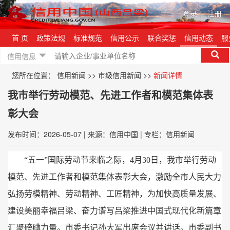
登录
|
注册
首 页
政策法规
标准规范
信用公示
联合奖惩
信用动态
服
信用信息
您所在位置：
信用新闻
>>
市级信用新闻
>>
新闻详情
我市举行劳动模范、先进工作者和模范集体表
彰大会
发布时间：2026-05-07
|
来源：信用中国
|
专栏：信用新闻
“五一”国际劳动节来临之际，
4月30日，
我市举行劳动
模范、
先进工作者和模范集体表彰大会，
激励全市人民大力
弘扬劳模精神、
劳动精神、
工匠精神，
为加快高质量发展、
建设美丽幸福吕梁、
奋力谱写吕梁推进中国式现代化新篇章
汇聚磅礴力量。
市委书记孙大军出席会议并讲话。
市委副书