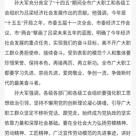
孙大军充分肯定了“十四五”期间全市广大职工和各级工
会组织为吕梁经济社会发展作出的贡献。
他强调，
今年是
“十五五”开局之年，
市委五届十一次全会、
市委经济工作会
议、
市“两会”擘画了吕梁未来五年的蓝图，
明确了今年经济
社会发展的重点任务，
实现我们的奋斗目标，
离不开广大职
工群众勇担使命、
接续奋斗。
受到表彰的模范个人和集体要
珍惜荣誉、
保持本色，
再接再厉、
再立新功。
全市广大职工
都要学习先进、
崇尚先进，
爱岗敬业、
争创一流，
争做新时
代的最美奋斗者。
孙大军强调，
各级各部门和各级工会组织要强化职工思
想政治引领，
坚持不懈用党的创新理论凝心铸魂，
引导广大
职工群众坚定不移听党话、
跟党走，
始终成为党执政的坚实
依靠力量和深厚社会基础。
要在全社会大力弘扬劳模精神、
劳动精神、
工匠精神，
广泛宣传劳动模范的先进事迹，
讲好