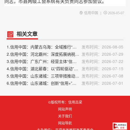
同志，
市县两级工会系统有关负责同志参加会议。
|
信用中国
2026-05-07
相关文章
1.信用中国：内蒙古乌海：全域推行“信用代证”改革赋能政务服务提质增效
发布时间：2026-08-05
2.信用中国：河北霸州：深度拓展纳税信用变现渠道
发布时间：2026-07-29
3.信用中国：广东广州：经营主体“信用名片”上线试运行
发布时间：2026-07-22
4.信用中国：湖北蕲春：以“四轮驱动”信用激励体系点燃蕲艾产业发展新引擎
发布时间：2026-07-15
5.信用中国：山东诸城：三项举措推动信用赋能营商环境优化
发布时间：2026-07-08
6.信用中国：山东诸城：创新“信用+”模式激活县域经济发展新动能
发布时间：2026-07-01
©版权所有：信用吕梁
网站声明
关于我们
网站导航
主办单位： 吕梁市发展和改革委员会