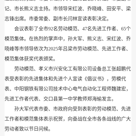
记、
市长熊义志主持。
市领导宋红波、
乔晓峰、
田安平、
梁
志锋出席。
市委常委、
副市长闫林宣读表彰决定。
会议表彰了全市92名劳动模范、
47名先进工作者、
65个
模范集体。
在热烈的掌声中，
孙大军、
熊义志、
宋红波、
乔
晓峰等市领导依次为2025年吕梁市劳动模范、
先进工作者、
模范集体获奖代表颁奖。
劳动模范、
孝义市兴安化工有限公司设备总工张超鹏代
表受表彰的先进集体和先进个人宣读《倡议书》，
劳模代
表、
中阳钢铁有限公司技术中心电气自动化工程师魏建宏，
先进工作者代表、
交口县第一中学教师郑海瑜发言。
孙大军代表市委、
市政府向受到表彰的劳动模范、
先进
工作者和模范集体表示祝贺，
向奋战在全市各条战线的广大
劳动者致以节日问候。