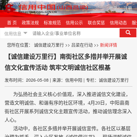
登录
|
注册
首 页
政策法规
标准规范
信用公示
联合奖惩
信用动态
服
信用信息
您所在位置：
诚信建设万里行
>>
吕梁在行动
>>
新闻详情
【诚信建设万里行】南街社区多措并举开展诚
信文化宣传活动 筑牢文明诚信社区根基
发布时间：2026-05-08
|
来源：信用中阳
|
专栏：诚信建设万里行
为弘扬社会主义核心价值观，深入推进诚信文化建设，
营造文明诚信、和谐有序的社区环境，4月20日，中阳县南
街社区开展系列诚信文化主题宣传活动，推动诚信理念深入
人心。
活动中，各社区多措并举开展诚信宣传。各社区以基层