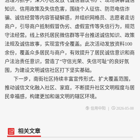
治理为抓手，深入小区发放《诚信倡议书》、现场讲解诚信
知识、信用政策及失信危害，围绕个人征信、防范电信诈
骗、诚信经营等内容答疑解惑，并组织网格员、志愿者走访
商户，引导商户抵制假冒伪劣、虚假宣传等失信行为，规范
守法经营。线上依托居民微信群等平台推送诚信知识、政策
法规及诚信故事，实现宣传全覆盖。此次活动发放资料100
余份，覆盖众多居民与商户，有效提升了居民诚信意识和商
户法治责任意识，营造了“守信光荣、失信可耻”的良好氛
围，为建设文明诚信社区打下坚实基础。
下一步，南街社区持续丰富宣传形式、扩大覆盖范围，
推动诚信文化融入社区、家庭，不断提升社区文明程度与居
民幸福感，构建更加和谐文明的辖区环境。
|
信用中阳
2026-05-08
相关文章