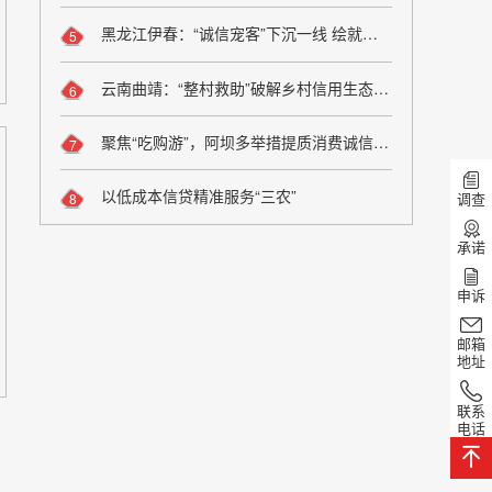
黑龙江伊春：“诚信宠客”下沉一线 绘就旅游服务新图景
5
云南曲靖：“整村救助”破解乡村信用生态修复难题
6
聚焦“吃购游”，阿坝多举措提质消费诚信维权
7
以低成本信贷精准服务“三农”
调查
8
承诺
申诉
邮箱
地址
联系
电话