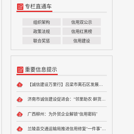
专栏直通车
组织架构
信用双公示
政策法规
信用红黑榜
联合奖惩
信用建设
重要信息提示
【诚信建设万里行】吕梁市离石区发展和改革局严守粮食安全底线 弘扬粮食行业诚信风尚
1
济南市诚信建设促进会：“邻里助农·鲜货进社区”座谈会成功举办 搭建“田间到餐桌”直供桥梁
2
广西柳州：为外贸企业解锁“信用密码”
3
兰陵县交通运输局推进信用修复“一件事”改革
4