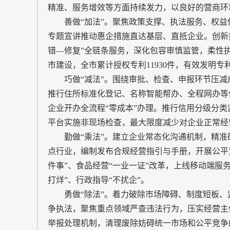
精准、服务增效等方面持续发力，以良好的营商环
善做“加法”。聚焦政策支撑、执法服务、权益
专题宣讲推动惠企措施直达基层、直抵企业。创新
错—修复”全链条服务，深化包容审慎监管，柔性执
市建设，全市累计授权专利11930件，有效发明专利
巧做“减法”。围绕审批、检查、申报环节压减成
推行住所标准化登记、名称智能帮办、全程网办等便
企业开办全流程“零成本”办理。推行信用分级分类
平台实施非现场检查，最大限度减少对企业正常经
勤做“乘法”。建立企业常态化沟通机制，精准
点行业，编制发布合规经营指引与手册，开展公平
件事”、食品经营“一业一证”改革，上线移动端服
打烊”、行政指导“不扰企”。
勇做“除法”。着力破除市场障碍、制度短板、
争执法，聚焦重点领域严查违法行为，压实经营主
举报处理机制，清理废除妨碍统一市场和公平竞争