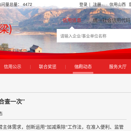
访问量总量：
4472
登录
|
注册
信用山西
信用信息
统一社会信用代码
信用公示
|
联合奖惩
|
信用动态
服务大厅
合查一次”
态
主体需求，创新运用“加减乘除”工作法，在准入便利、监管