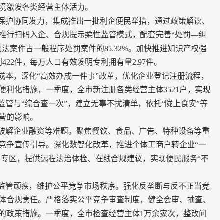
境激发各类经营主体活力。
保护协同发力，集成推出一批利企便民举措，通过政策解读、
推行扫码入企、合规提示柔性监管模式，配套完善“处罚—纠
法案件占一般程序处罚案件的85.32%。加快推进知识产权强
422件，每万人口有效发明专利拥有量2.97件。
本，深化“高效办成一件事”改革，优化企业登记注册流程，
利化措施，一季度，全市新注册各类经营主体3521户，实现
监管与“综合查一次”，建立无事不扰清单，依托“陇上食安”等
营的影响。
破解企业融资等难题。聚焦餐饮、食品、广告、特种设备等重
竞争宣传引导。深化数智化改革，推进个体工商户转企业“一
务专区，提供远程法治体检、在线合规建议，实现便民服务“不
监管顽疾，维护公平竞争市场秩序。强化反垄断与反不正当竞
体合规责任。严格落实公平竞争审查制度，健全会审、抽查、
的政策措施。一季度，全市检查经营主体1万余家次，整改问