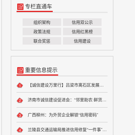
专栏直通车
组织架构
信用双公示
政策法规
信用红黑榜
联合奖惩
信用建设
重要信息提示
【诚信建设万里行】吕梁市离石区发展和改革局严守粮食安全底线 弘扬粮食行业诚信风尚
1
济南市诚信建设促进会：“邻里助农·鲜货进社区”座谈会成功举办 搭建“田间到餐桌”直供桥梁
2
广西柳州：为外贸企业解锁“信用密码”
3
兰陵县交通运输局推进信用修复“一件事”改革
4