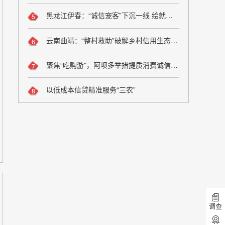
黑龙江伊春：“诚信宠客”下沉一线 绘就旅游服务新图景
5
云南曲靖：“整村救助”破解乡村信用生态修复难题
6
聚焦“吃购游”，阿坝多举措提质消费诚信维权
7
以低成本信贷精准服务“三农”
8
调查