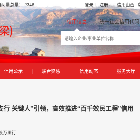
访问量总量：
2346
登录
|
注册
信用山西
信用信息
统一社会信用代码
信用公示
|
联合奖惩
|
信用动态
服务大厅
行 关键人”引领，高效推进“百千效民工程”信用
设万里行