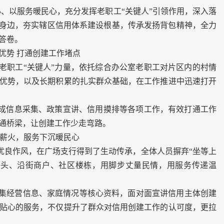
、以服务暖民心，充分发挥老职工“关键人”引领作用，深入落
众身边，夯实辖区信用体系建设根基，传承发扬背包精神，全力
答卷。
优势 打通创建工作堵点
职工“关键人”力量，依托综合办公室老职工对片区内的村情
优势，以及长期积累的扎实群众基础，在工作推进中迅速打开
成信息采集、政策宣讲、信用摸排等各项工作，有效打通工作
通桥梁，让创建工作少走弯路。
薪火，服务下沉暖民心
良作风，在广场支行得到了生动传承，全体人员摒弃“坐等上
地头、沿街商户、社区楼栋，用脚步丈量民情，用服务传递温
经营信息、家庭情况等核心资料，面对面宣讲信用主体创建
贴心的服务，不仅提升了群众对信用创建工作的认可度，更拉