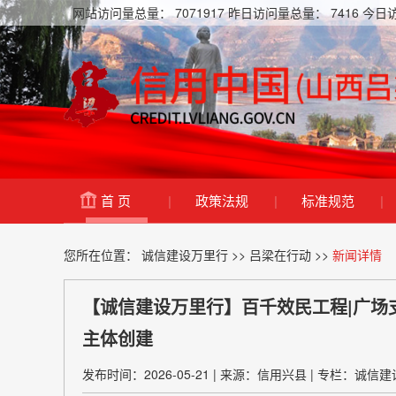
网站访问量总量：
7071917
昨日访问量总量：
7416
今日
首 页
|
政策法规
|
标准规范
|
您所在位置：
诚信建设万里行
>>
吕梁在行动
>>
新闻详情
【诚信建设万里行】百千效民工程|广场支
主体创建
发布时间：2026-05-21
|
来源：信用兴县
|
专栏：诚信建