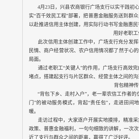
4月23日，兴县农商银行广场支行以实干践初心
实“百千效民工程”部署，把普惠金融服务送到群
以赴推进信用主体创建，用实际行动书写金融惠民
用好老职工
此次信用主体创建工作中，广场支行充分发挥老
民情、商户经营状况、农户信用情况都了然于心的
局面。
通过老职工“关键人”的作用，广场支行高效完
堵点，搭建起支行与片区群众、经营主体之间的沟
背包精神传
“背包下乡、走村入户”，老一辈农信工作者的优
门”的被动服务模式，背起“责任包”，走进田间
暖。
走访过程中，大家逐户开展实地摸排，精准采集
政策、普惠金融福利，一句句细致的讲解，一次次
近了支行与群众之间的距离，赢得了广泛好评。