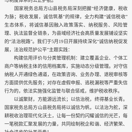
与制度体系的公正护航。
国家税务总局方山县税务局深刻把握“经济健康，税收
为脉；税收发展，诚信筑基”的规律，全力构建“诚信税收”
生态体系，将诚信基因融入政策落实、纳税服务、风险管
理、执法监督全链条，为县域经济社会高质量发展铺设坚实
的“法治税路”。我们于5月19日开展持续深化“诚信纳税促发
展，法治规范护公平”主题实践：
构建信用评价与分类管理机制：建立覆盖企业、个体工
商户等纳税主体的信用档案库，实施动态分级管理。对守信
纳税人开通绿色通道，在政策咨询、业务办理、退税审核等
方面提供优先服务；对存在虚假申报、逃税漏税等严重失信
行为的，依法实施强化监管与联合惩戒，维护税收秩序。
以诚聚财，方能源远流长；以信治税，终得基业长青。
国家税务总局方山县税务局将以诚信为帆，以法治为舵，深
耕税收治理现代化沃土，让每一份契约闪耀诚信的光芒，每
一笔税款汇聚发展的力量，共同绘制税企和谐、经济繁荣、