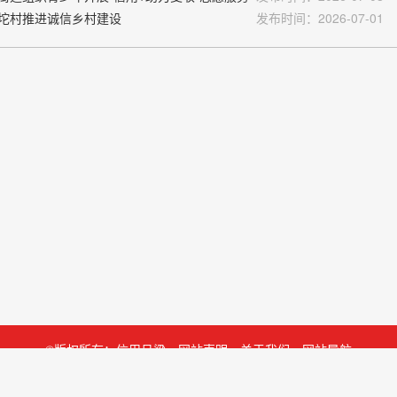
户坨村推进诚信乡村建设
发布时间：2026-07-01
©版权所有：信用吕梁
网站声明
关于我们
网站导航
展和改革委员会
技术支持：
北京企信云信息科技有限公司
网站技术联系电
识码：
1411000035
备案号：
晋ICP备06004910号-1
141102020