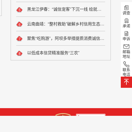
黑龙江伊春：“诚信宠客”下沉一线 绘就旅游服务新图景
5
调查
云南曲靖：“整村救助”破解乡村信用生态修复难题
6
承诺
聚焦“吃购游”，阿坝多举措提质消费诚信维权
申诉
7
邮箱
以低成本信贷精准服务“三农”
8
地址
联系
电话
话： 0358-8223885
00134号