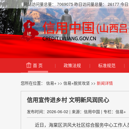
网站访问量总量：
7069075
昨日访问量总量：
26177
今日
首 页
|
政策法规
|
标准规范
|
您所在位置：
信易+
>>
信易+脱贫攻坚
>>
新闻详情
信用宣传进乡村 文明新风润民心
发布时间：2026-06-02
|
来源：信用中国
|
专栏：信易+
近日，海棠区洪风大社区综合服务中心工作人员走