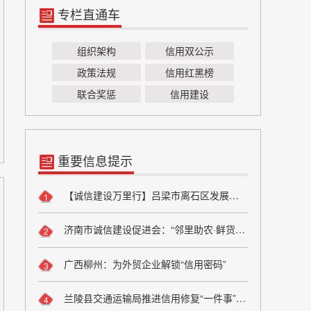
专栏直通车
组织架构
信用双公示
政策法规
信用红黑榜
联合奖惩
信用建设
重要信息提示
【诚信建设万里行】吕梁市离石区发展和改革局严守粮食安全底线 弘扬粮食行业诚信风尚
1
济南市诚信建设促进会：“邻里助农·鲜货进社区”座谈会成功举办 搭建“田间到餐桌”直供桥梁
2
广西柳州：为外贸企业解锁“信用密码”
3
兰陵县交通运输局推进信用修复“一件事”改革
4