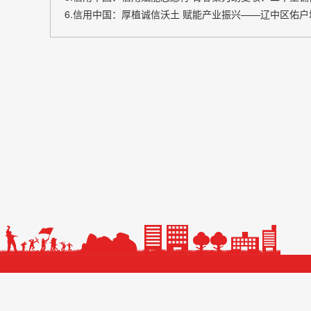
6.信用中国：厚植诚信沃土 赋能产业振兴——辽中区佑
主办单位： 吕梁市发
网站标