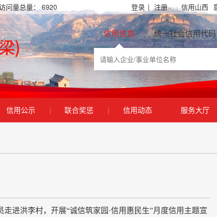
访问量总量：
6920
登录
|
注册
信用山西
信用信息
统一社会信用代码
信用公示
|
联合奖惩
|
信用动态
服务大厅
进洪李村，开展“诚信筑家园·信用惠民生”月度信用主题宣