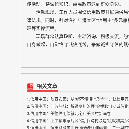
传活动，将诚信知识、惠民政策送到群众身边。
活动现场，工作人员围绕信用政策开展通俗易懂
律法规。同时，针对性推广海棠区“信用＋”多元
理等实操流程。
现场群众认真聆听、主动咨询、积极交流，纷纷
自身做起，自觉恪守诚信底线，争做诚实守信的践
相关文章
1.信用中国：陕西安康：从“听不懂”到“记得牢”，让信用
2.信用中国：江苏盐城：解锁乡村治理“金钥匙” 以“诚信
3.信用中国：美德信用绘就北宅和美乡村新画卷
4.信用中国：上庄镇李家片区“信用+跨村联建”绘就和美
5.信用中国：信用赋能志愿行 青春聚力助麦收：二十里铺