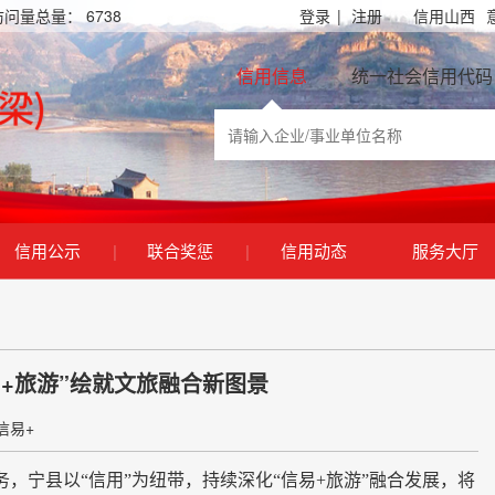
访问量总量：
6738
登录
|
注册
信用山西
信用信息
统一社会信用代码
信用公示
|
联合奖惩
|
信用动态
服务大厅
易+旅游”绘就文旅融合新图景
信易+
宁县以“信用”为纽带，持续深化“信易+旅游”融合发展，将