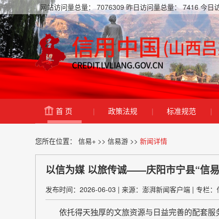
网站访问量总量：
7076309
昨日访问量总量：
7416
今日
首 页
|
政策法规
|
标准规范
|
您所在位置：
信易+
>>
信易游
>>
新闻详情
以信为媒 以旅传诚——庆阳市宁县“信
发布时间：2026-06-03
|
来源：澎湃新闻客户端
|
专栏：
依托得天独厚的文旅资源与日益完善的配套服务，