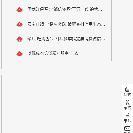
黑龙江伊春：“诚信宠客”下沉一线 绘就旅游服务新图景
5
云南曲靖：“整村救助”破解乡村信用生态修复难题
6
聚焦“吃购游”，阿坝多举措提质消费诚信维权
7
以低成本信贷精准服务“三农”
8
调查
承诺
申诉