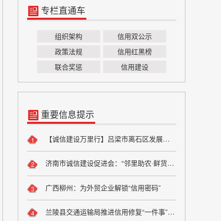
专栏直通车
组织架构
信用双公示
政策法规
信用红黑榜
联合奖惩
信用建设
重要信息提示
【诚信建设万里行】吕梁市离石区发展和改革局严守粮食安全底线 弘扬粮食行业诚信风尚
1
济南市诚信建设促进会：“邻里助农·鲜货进社区”座谈会成功举办 搭建“田间到餐桌”直供桥梁
2
广西柳州：为外贸企业解锁“信用密码”
3
兰陵县交通运输局推进信用修复“一件事”改革
4