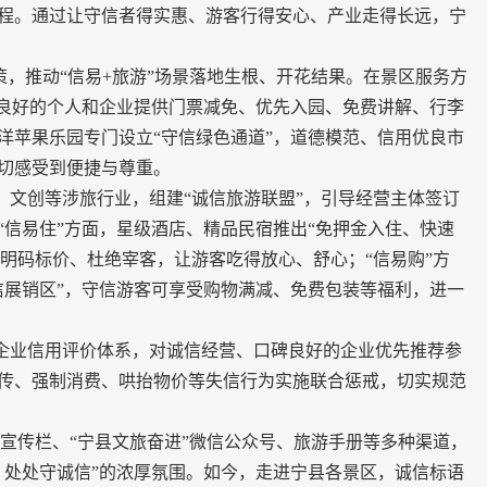
程。通过让守信者得实惠、游客行得安心、产业走得长远，宁
，推动“信易+旅游”场景落地生根、开花结果。在景区服务方
用良好的个人和企业提供门票减免、优先入园、免费讲解、行李
洋苹果乐园专门设立“守信绿色通道”，道德模范、信用优良市
切感受到便捷与尊重。
文创等涉旅行业，组建“诚信旅游联盟”，引导经营主体签订
“信易住”方面，星级酒店、精品民宿推出“免押金入住、快速
，明码标价、杜绝宰客，让游客吃得放心、舒心；“信易购”方
信展销区”，守信游客可享受购物满减、免费包装等福利，进一
业信用评价体系，对诚信经营、口碑良好的企业优先推荐参
传、强制消费、哄抬物价等失信行为实施联合惩戒，切实规范
宣传栏、“宁县文旅奋进”微信公众号、旅游手册等多种渠道，
、处处守诚信”的浓厚氛围。如今，走进宁县各景区，诚信标语