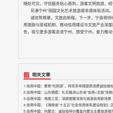
随处可见，守信服务贴心周到，游客文明旅游、经
花满宁州”田园文化艺术旅游周非遗体验活动。
诚信筑根基，文旅启新程。下一步，宁县将持续深
用激励与惩戒机制，推动信用建设与文旅产业深度
色，吸引更多游客走进宁州、感受宁州，奋力推动
相关文章
1.信用中国：聚焦“吃购游”，阿坝多举措提质消费诚信维
2.信用中国：山东栖霞：扎实推进山东省“信用+文旅”场
3.信用中国：海南三亚：深耕南繁深海与旅游信用新场景
5.信用中国：内蒙古：诚信指导价覆盖内蒙古主要旅游城