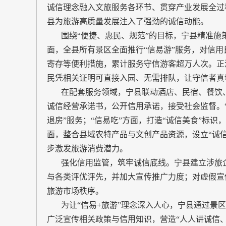
诚信理念融入文旅服务各环节、贯穿产业发展全过
县为旅游高质量发展注入了强劲的诚信动能。
围绕“便捷、惠民、规范”的目标，宁县精准施策
面，全县所有景区全面推行“信易游”服务，对信
寄存等便利措施，累计服务守信游客超万人次。正
民凭相关证明可直接入园、无需排队，让守信者真
在配套服务领域，宁县联动酒店、民宿、餐饮、
诚信经营承诺书，公开信用承诺，接受社会监督。
退房”服务；“信易吃”方面，打造“诚信美食”标识
面，整合县域农特产品与文创产品资源，设立“诚
步激发旅游消费潜力。
强化信用监管，筑牢诚信底线。宁县建立涉旅企
与各类评优评先，并加大宣传推广力度；对虚假宣
旅游市场秩序。
为让“信易+旅游”理念深入人心，宁县通过景区
广泛宣传相关政策与信用知识，营造“人人讲诚信