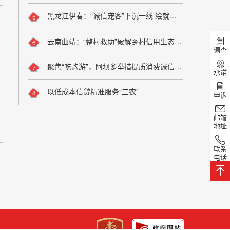
黑龙江伊春：“诚信宠客”下沉一线 绘就旅游服务新图景
5
云南曲靖：“整村救助”破解乡村信用生态修复难题
6
调查
聚焦“吃购游”，阿坝多举措提质消费诚信维权
7
承诺
以低成本信贷精准服务“三农”
8
申诉
邮箱
地址
联系
电话