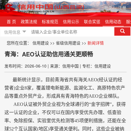
登录
|
注册
首 页
政策法规
标准规范
信用公示
联合奖惩
信用动态
服
信用信息
您所在位置：
信用建设
>>
省级信用建设
>>
新闻详情
青海：AEO认证助信用通关更顺畅
发布时间：2026-06-10
|
来源：信用中国
|
专栏：信用建设
最新统计显示，目前青海省共有海关AEO(经认证的经
营者)企业8家，覆盖锂电新能源、盐湖化工、高原特色农产
品等重点外贸产业，形成具有青海特色的AEO企业梯队。
AEO认证被外贸企业视为全球通行的“金字招牌”，获得
这一认证的企业，不仅可以在国内享受优先办理、低查验
率、免除担保、实验室优先检测等45项便利措施，还能在全
球52个互认国家(地区)享受通关便利。同时，这些企业被纳