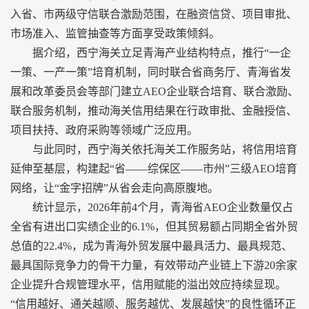
入省、市两级守信联合激励范围，在融资信贷、项目审批、
市场准入、监管抽查等方面享受政策倾斜。
据介绍，西宁海关立足青海产业结构特点，推行“一企
一策、一产一策”培育机制，同时联合省商务厅、青海省发
展和改革委员会等部门建立AEO企业联合培育、联合激励、
联合服务机制，推动海关信用结果在行政审批、金融授信、
项目扶持、政府采购等领域广泛应用。
与此同时，西宁海关依托海关工作服务站，将信用培育
延伸至基层，构建起“省——综保区——市州”三级AEO培育
网络，让“金字招牌”从省会走向高原腹地。
统计显示，2026年前4个月，青海省AEO企业数量仅占
全省有进出口实绩企业的6.1%，但其贸易额占同期全省外贸
总值的22.4%，成为青海外贸发展中最具活力、最具规范、
最具国际竞争力的骨干力量，有效带动产业链上下游20余家
企业提升合规管理水平，信用赋能的溢出效应持续显现。
“信用越好、通关越顺、服务越优、发展越快”的良性循环正