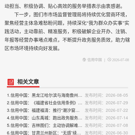
动担当、积极协调、贴心高效的服务举措表示由衷感谢。
下一步，图们市市场监督管理局将持续优化营商环境，
聚焦经营主体急难愁盼问题，持续深化“我为群众办实事”实
践活动，主动靠前、精准服务，积极破解企业开办、注销、
年报等经营办事堵点难点，不断提升政务服务质效，助力辖
区市场环境持续向好发展。
|
信用中国
2026-07-08
相关文章
1.信用中国：黑龙江哈尔滨与海南儋州463项政务服务事项实现“跨省通办”
发布时间：2026-08-05
2.信用中国：《福建省社会信用条例》将于9月16日起施行
发布时间：2026-07-29
3.信用中国：福建福清：推行“潮汐窗口”弹性服务模式，让政务服务跟着人群“动”起来
发布时间：2026-07-22
4.信用中国：山东禹城：跑出政务服务“加速度”
发布时间：2026-07-14
5.信用中国：吉林图们：主动协调解难题，便民服务暖人心
发布时间：2026-07-08
6.信用中国：甘肃兰州新区：“无感”续证，“有心”服务
发布时间：2026-06-30