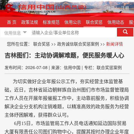
登录
|
注册
首 页
政策法规
标准规范
信用公示
联合奖惩
信用动态
服
信用信息
您所在位置：
联合奖惩
>>
政务诚信联合奖惩案例
>>
新闻详情
吉林图们：主动协调解难题，便民服务暖人心
发布时间：2026-07-08
|
来源：信用中国
|
专栏：联合奖惩案例
为切实做好企业年报公示工作，夯实经营主体监管基
础，近日，吉林省延边朝鲜族自治州图们市市场监督管理局
工作人员在开展年报催报工作中，主动靠前服务，积极协调
解决企业分支机构注销难题，以精准高效的政务服务为经营
主体纾困解难，获得群众认可。
6月15日，市场监管局工作人员电话通知延边国际贸易
大厦有限责任公司图们购物中心，提醒其按时办理企业年度