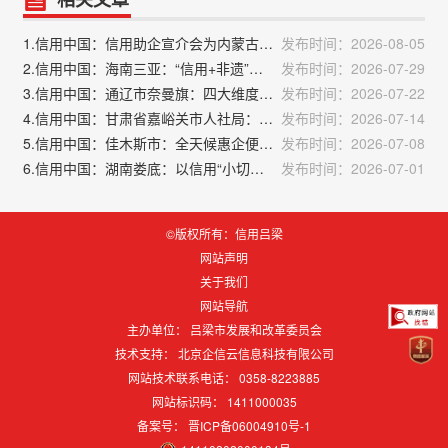
相关文章
1.信用中国：信用助企宣介会为内蒙古民营企业赋能
发布时间：2026-08-05
2.信用中国：海南三亚：“信用+非遗”四大应用场景落地
发布时间：2026-07-29
3.信用中国：通辽市奈曼旗：四大维度精准发力 扎实推进人社信用体系建设
发布时间：2026-07-22
4.信用中国：甘肃省嘉峪关市人社局：扎实推进公共信用综合评价落地见效
发布时间：2026-07-14
5.信用中国：佳木斯市：全天候惠企便民不打烊“信用代证”自助服务实现市县两级全覆盖
发布时间：2026-07-08
6.信用中国：湖南娄底：以信用“小切口” 做实社会诚信“大文章”
发布时间：2026-07-01
©版权所有：信用吕梁
网站声明
关于我们
网站导航
主办单位： 吕梁市发展和改革委员会
技术支持：
北京企信云信息科技有限公司
网站技术联系电话： 0358-8223885
网站标识码：
1411000035
备案号：
晋ICP备06004910号-1