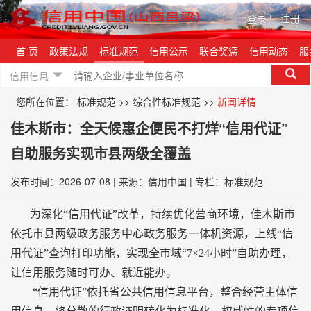
登录
|
注册
首 页
政策法规
标准规范
信用公示
联合奖惩
信用动态
服
信用信息
您所在位置：
标准规范
>>
综合性标准规范
>>
新闻详情
佳木斯市：全天候惠企便民不打烊“信用代证”
自助服务实现市县两级全覆盖
发布时间：2026-07-08
|
来源：信用中国
|
专栏：标准规范
为深化“信用代证”改革，持续优化营商环境，佳木斯市
依托市县两级政务服务中心政务服务一体机资源，上线“信
用代证”查询打印功能，实现全市域“7×24小时”自助办理，
让信用服务随时可办、就近能办。
“信用代证”依托省公共信用信息平台，整合经营主体信