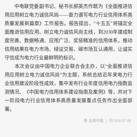
中电联党委副书记、秘书长郝英杰作题为《全面推进信
用应用树立电力诚信风尚——奋力谱写电力行业信用体系高
质量发展新篇章》工作报告。报告提出，"十五五"将锚定全
面推进信用应用、树立电力诚信风尚主线，到2030年建成制
度完善、数据畅通、应用广泛、奖惩精准的信用体系，推动
信用结果在电力市场、绿证交易、碳市场互认通用，让诚实
守信成为电力行业最鲜明的标识。
本次会议由中国电力企业联合会主办，以“全面推进信
用应用树立电力诚信风尚”为主题，系统总结近年来电力行
业信用建设阶段性成效，集中发布行业年度信用电力指数监
测情况、《中国电力信用体系建设指南及案例》等，并对下
一阶段电力行业信用体系高质量发展重点任务作出全面部
署。
|
信用中国
2026-07-08