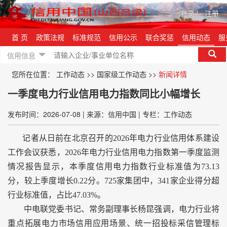
登录
|
注册
首 页
政策法规
标准规范
信用公示
联合奖惩
信用动态
服
信用信息
您所在位置：
工作动态
>>
国家级工作动态
>>
新闻详情
一季度电力行业信用电力指数同比小幅增长
发布时间：2026-07-08
|
来源：信用中国
|
专栏：工作动态
记者从日前在北京召开的2026年电力行业信用体系建设
工作会议获悉，2026年电力行业信用电力指数第一季度监测
情况报告显示，本季度信用电力指数行业标准值为73.13
分，较上季度增长0.22分。725家集团中，341家企业得分超
行业标准值，占比47.03%。
中电联党委书记、常务副理事长杨昆强调，电力行业将
重点拓展电力市场信用应用场景、统一招投标采信管理标