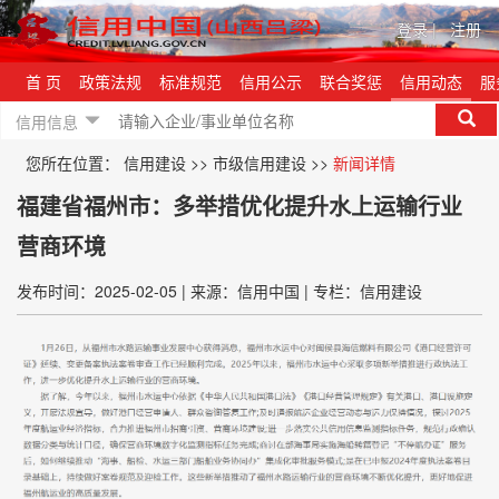
登录
|
注册
首 页
政策法规
标准规范
信用公示
联合奖惩
信用动态
服
信用信息
您所在位置：
信用建设
>>
市级信用建设
>>
新闻详情
福建省福州市：多举措优化提升水上运输行业
营商环境
发布时间：2025-02-05
|
来源：信用中国
|
专栏：信用建设