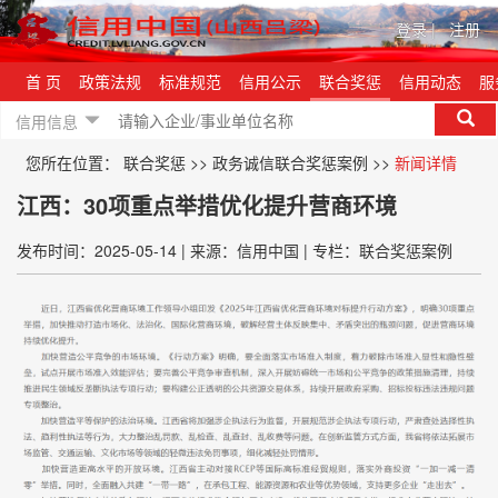
登录
|
注册
首 页
政策法规
标准规范
信用公示
联合奖惩
信用动态
服
信用信息
您所在位置：
联合奖惩
>>
政务诚信联合奖惩案例
>>
新闻详情
江西：30项重点举措优化提升营商环境
发布时间：2025-05-14
|
来源：信用中国
|
专栏：联合奖惩案例