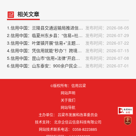
相关文章
1.信用中国：兰陵县交通运输局推进信用修复“一件事”改革
发布时间：2026-08-05
2.信用中国：临夏州东乡县：“信易+社会救助”让民生兜底更精准更公平
发布时间：2026-07-29
3.信用中国：叶堡镇开展“信易+”主题宣传活动
发布时间：2026-07-22
4.信用中国：凭信用就能“秒办”！跨境贸易试点藏着精细化治理大智慧
发布时间：2026-07-15
5.信用中国：昆山市“信用+法律”开启公共法律服务新路径
发布时间：2026-07-08
6.信用中国：山东泰安：900余户民企告别信用空白
发布时间：2026-07-01
©版权所有：信用吕梁
网站声明
关于我们
网站导航
主办单位： 吕梁市发展和改革委员会
技术支持：
北京企信云信息科技有限公司
网站技术联系电话： 0358-8223885