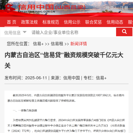
登录
|
注册
首 页
政策法规
标准规范
信用公示
联合奖惩
信用动态
服
信用信息
您所在位置：
信易+
>>
信易租
>>
新闻详情
内蒙古自治区“信易贷”融资规模突破千亿元大
关
发布时间：2025-06-11
|
来源：信用中国
|
专栏：信易+