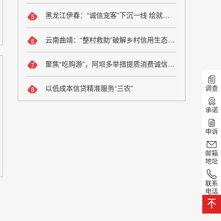
黑龙江伊春：“诚信宠客”下沉一线 绘就旅游服务新图景
5
云南曲靖：“整村救助”破解乡村信用生态修复难题
6
聚焦“吃购游”，阿坝多举措提质消费诚信维权
7
调查
以低成本信贷精准服务“三农”
8
承诺
申诉
邮箱
地址
联系
电话