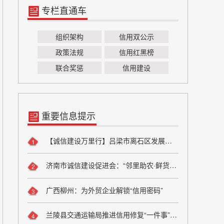
专栏直通车
组织架构
信用双公示
政策法规
信用红黑榜
联合奖惩
信用建设
重要信息提示
【诚信建设万里行】吕梁市离石区发展和改革局严守粮食安全底线 弘扬粮食行业诚信风尚
1
济南市诚信建设促进会：“邻里助农·鲜货进社区”座谈会成功举办 搭建“田间到餐桌”直供桥梁
2
广西柳州：为外贸企业解锁“信用密码”
3
兰陵县交通运输局推进信用修复“一件事”改革
4