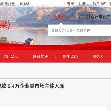
访问量总量：
10483
登录
|
注册
信用山西
信用信息
统一社会信用代码
信用公示
|
联合奖惩
|
信用动态
服务大厅
 5.4万企业类市场主体入库