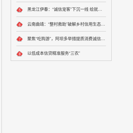
黑龙江伊春：“诚信宠客”下沉一线 绘就旅游服务新图景
5
云南曲靖：“整村救助”破解乡村信用生态修复难题
6
聚焦“吃购游”，阿坝多举措提质消费诚信维权
7
以低成本信贷精准服务“三农”
8