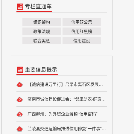
专栏直通车
组织架构
信用双公示
政策法规
信用红黑榜
联合奖惩
信用建设
重要信息提示
【诚信建设万里行】吕梁市离石区发展和改革局严守粮食安全底线 弘扬粮食行业诚信风尚
1
济南市诚信建设促进会：“邻里助农·鲜货进社区”座谈会成功举办 搭建“田间到餐桌”直供桥梁
2
广西柳州：为外贸企业解锁“信用密码”
3
兰陵县交通运输局推进信用修复“一件事”改革
4