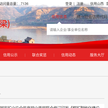
访问量总量：
7136
登录
|
注册
信用山西
信用信息
统一社会信用代码
信用公示
|
联合奖惩
|
信用动态
服务大厅
+