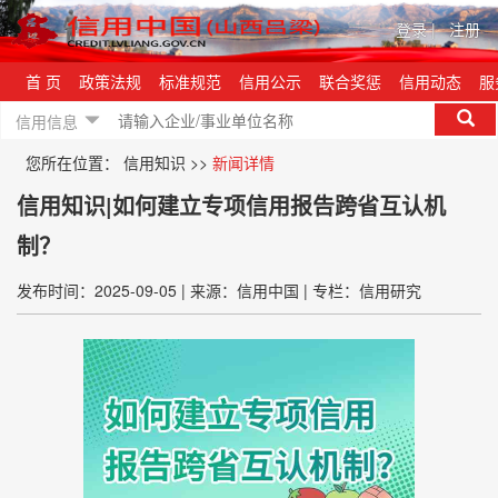
登录
|
注册
首 页
政策法规
标准规范
信用公示
联合奖惩
信用动态
服
信用信息
您所在位置：
信用知识
>>
新闻详情
信用知识|如何建立专项信用报告跨省互认机
制？
发布时间：2025-09-05
|
来源：信用中国
|
专栏：信用研究