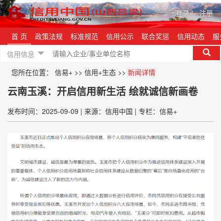
登录
|
注册
首 页
政策法规
标准规范
信用公示
联合奖惩
信用动态
服
信用信息
您所在位置：
信易+
>>
信用+生态
>>
新闻详情
云南玉溪：开启信用新生活 绘就诚信新画卷
发布时间：2025-09-09
|
来源：信用中国
|
专栏：信易+