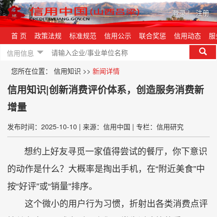
登录
|
注册
首 页
政策法规
标准规范
信用公示
联合奖惩
信用动态
服
信用信息
您所在位置：
信用知识
>>
新闻详情
信用知识|创新消费评价体系，创造服务消费新
增量
发布时间：2025-10-10
|
来源：信用中国
|
专栏：信用研究
想约上好友寻觅一家值得尝试的餐厅，你下意识
的动作是什么？大概率是掏出手机，在“附近美食”中
按“好评”或“销量”排序。
这个微小的用户行为习惯，折射出各类消费点评