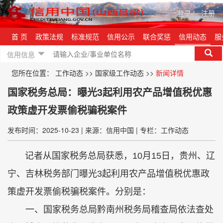
登录
|
注册
首 页
政策法规
标准规范
信用公示
联合奖惩
信用动态
服
信用信息
您所在位置：
工作动态
>>
国家级工作动态
>>
新闻详情
国家税务总局：曝光3起利用农产品增值税优惠
政策虚开发票偷税骗税案件
发布时间：2025-10-23
|
来源：信用中国
|
专栏：工作动态
记者从国家税务总局获悉，10月15日，贵州、辽
宁、吉林税务部门曝光3起利用农产品增值税优惠政
策虚开发票偷税骗税案件。分别是：
一、国家税务总局黔南州税务局稽查局依法查处