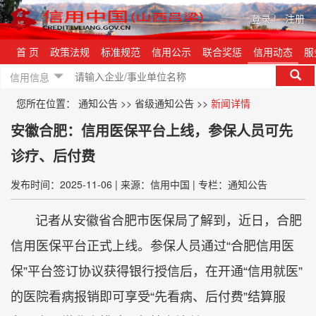
登录
|
注册
首 页
政策法规
标准规范
信用公示
联合奖惩
信用动态
服
信用信息
您所在位置：
通知公告
>>
省级通知公告
>>
新闻详情
安徽合肥：信用医保平台上线，参保人员可先
诊疗、后付费
发布时间：2025-11-06
|
来源：信用中国
|
专栏：通知公告
记者从安徽省合肥市医保局了解到，近日，合肥
信用医保平台正式上线。参保人员通过“合肥信用医
保”平台签订协议获得银行授信后，在开通“信用就医”
的医院看病报销即可享受“先看病、后付费”结算服