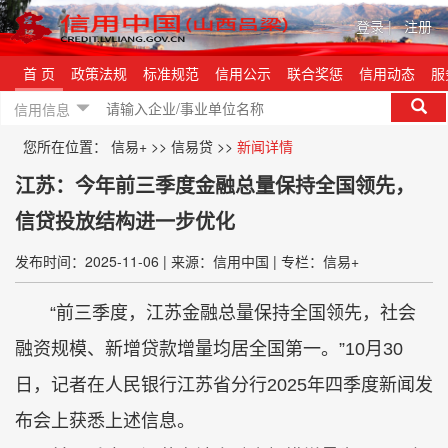
登录
|
注册
首 页
政策法规
标准规范
信用公示
联合奖惩
信用动态
服
信用信息
您所在位置：
信易+
>>
信易贷
>>
新闻详情
江苏：今年前三季度金融总量保持全国领先，
信贷投放结构进一步优化
发布时间：2025-11-06
|
来源：信用中国
|
专栏：信易+
“前三季度，江苏金融总量保持全国领先，社会
融资规模、新增贷款增量均居全国第一。”10月30
日，记者在人民银行江苏省分行2025年四季度新闻发
布会上获悉上述信息。