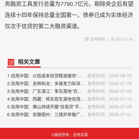
务融资工具发行总量为7790.7亿元，剔除央企后有望
连续十四年保持总量全国第一。债券已成为实体经济
仅次于信贷的第二大融资渠道。
|
信用中国
2025-11-06
相关文章
1.信用中国：以低成本信贷精准服务“三农”
发布时间：2026-08-05
2.信用中国：吉林和龙：多维发力纵深推进社会信用体系建设提质增效
发布时间：2026-07-29
3.信用中国：广东湛江：率先落地“农安贷” 以信用“软实力”撬动融资“硬通货”
发布时间：2026-07-22
4.信用中国：西藏：将实现生源地信用助学贷款县级受理点74个县（区、市）全覆盖
发布时间：2026-07-14
5.信用中国：佛山持续开展“信易贷”平台推介对接系列活动 推动信用融资服务中小企业发展
发布时间：2026-07-08
6.信用中国：安徽宿州：三措并举推广中征工程贷，精准赋能工程类中小微企业
发布时间：2026-07-01
©版权所有：信用吕梁