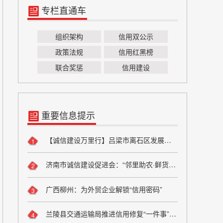
专栏直通车
组织架构
信用双公示
政策法规
信用红黑榜
联合奖惩
信用建设
重要信息提示
【诚信建设万里行】吕梁市离石区发展和改革局严守粮食安全底线 弘扬粮食行业诚信风尚
1
济南市诚信建设促进会：“邻里助农·鲜货进社区”座谈会成功举办 搭建“田间到餐桌”直供桥梁
2
广西柳州：为外贸企业解锁“信用密码”
3
兰陵县交通运输局推进信用修复“一件事”改革
4