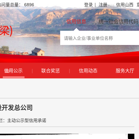
访问量总量：
6896
登录
|
注册
信用山西
信用信息
统一社会信用代码
信用公示
|
联合奖惩
|
信用动态
服务大厅
设开发总公司
栏：主动公示型信用承诺