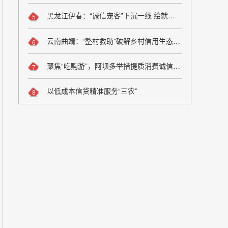
黑龙江伊春：“诚信宠客”下沉一线 绘就旅游服务新图景
5
云南曲靖：“整村救助”破解乡村信用生态修复难题
6
聚焦“吃购游”，阿坝多举措提质消费诚信维权
7
以低成本信贷精准服务“三农”
8