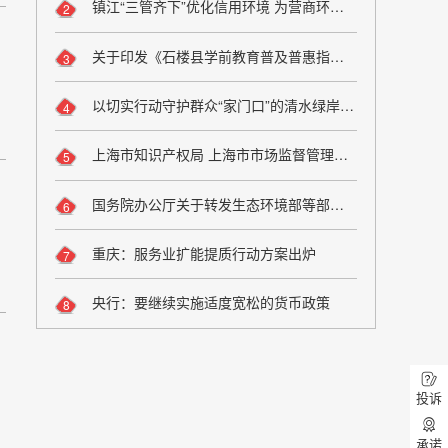
镇江“三管齐下”优化信用环境 为营商环境提质增效注入动能
2
关于印发《石楼县学前教育普及普惠指标审核问题整改方案》的通知
3
以切实行动守护群众“家门口”的清水绿岸——解读《群众身边水体保护治理行动方案》
4
上海市知识产权局 上海市市场监督管理局关于印发《上海市知识产权公共信用信息管理暂行办法》的通知
5
国务院办公厅关于转发生态环境部等部门 《群众身边水体保护治理行动方案》的通知
6
重庆：服务业扩能提质行动方案出炉
7
央行：要继续实施适度宽松的货币政策
8
投诉
承诺