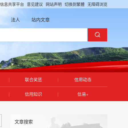
信息共享平台
意见建议
网站声明
切換到繁體
无障碍浏览
法人
站内文章
|
联合奖惩
|
信用动态
|
信用知识
|
信易+
文章搜索