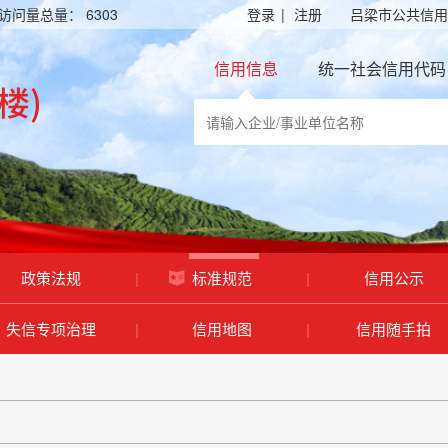
访问量总量：
6303
登录
|
注册
吕梁市公共信用
信用信息
统一社会信用代码
政策法规
|
标准规范
|
信用公示
失信专项治理
|
信用地图
|
信用随手拍