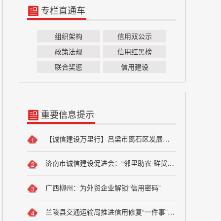
专栏直通车
组织架构
信用双公示
政策法规
信用红黑榜
联合奖惩
信用建设
重要信息提示
【诚信建设万里行】吕梁市离石区发展和改革局严守粮食安全底线 弘扬粮食行业诚信风尚
1
济南市诚信建设促进会：“邻里助农·鲜货进社区”座谈会成功举办 搭建“田间到餐桌”直供桥梁
2
广西柳州：为外贸企业解锁“信用密码”
3
兰陵县交通运输局推进信用修复“一件事”改革
4