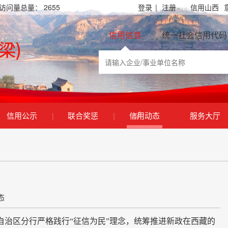
访问量总量：
2655
登录
|
注册
信用山西
信用信息
统一社会信用代码
信用公示
|
联合奖惩
|
信用动态
服务大厅
态
治区分行严格践行“征信为民”理念，统筹推进新政在西藏的