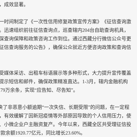
，成效显著。
时间制定了《一次性信用修复政策宣传方案》《征信查询激
。迅速组织前往征信查询点，巡查辖内204台自助查询机具，
保查询保障和政策咨询工作到位。通过西藏分行微信公众号更
征信查询服务的公告》，确保公众就近方便咨询政策和查询信
媒体采访、出租车标语展示等多种形式，大力提升宣传覆盖
提示短信和邮件，确保政策精准直达。1-3月，辖内金融机构
79万余条，实现“应告知、尽告知”。
决了非恶意小额逾期“一次失信、长期受限”的问题，在一定程
，有效缓解了因新冠疫情等外部原因导致的个人信用压力，使
、小微企业户主融资复产。今年以来，西藏全区共受理征信投
额1920.77亿元，同比增长23.60%。