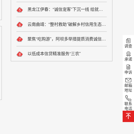
黑龙江伊春：“诚信宠客”下沉一线 绘就旅游服务新图景
5
云南曲靖：“整村救助”破解乡村信用生态修复难题
6
聚焦“吃购游”，阿坝多举措提质消费诚信维权
7
调查
以低成本信贷精准服务“三农”
8
承诺
申诉
邮箱
地址
联系
电话