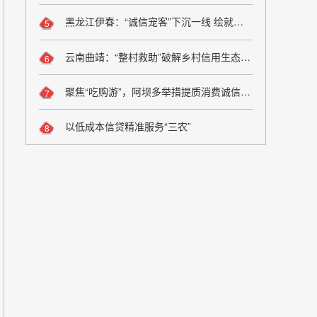
黑龙江伊春：“诚信宠客”下沉一线 绘就旅游服务新图景
5
云南曲靖：“整村救助”破解乡村信用生态修复难题
6
聚焦“吃购游”，阿坝多举措提质消费诚信维权
7
以低成本信贷精准服务“三农”
8