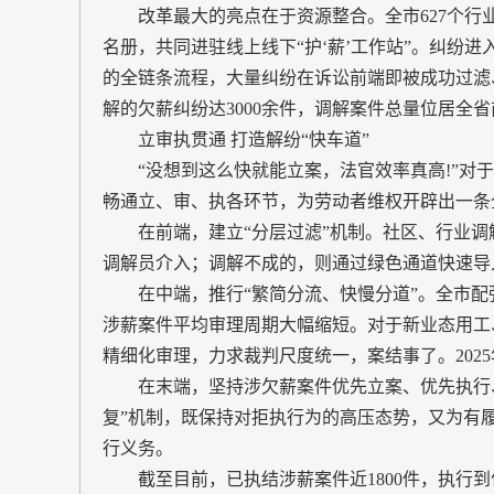
改革最大的亮点在于资源整合。全市627个行业
名册，共同进驻线上线下“护‘薪’工作站”。纠纷进
的全链条流程，大量纠纷在诉讼前端即被成功过滤
解的欠薪纠纷达3000余件，调解案件总量位居全
立审执贯通 打造解纷“快车道”
“没想到这么快就能立案，法官效率真高!”对于
畅通立、审、执各环节，为劳动者维权开辟出一条
在前端，建立“分层过滤”机制。社区、行业调
调解员介入；调解不成的，则通过绿色通道快速导
在中端，推行“繁简分流、快慢分道”。全市配强
涉薪案件平均审理周期大幅缩短。对于新业态用工
精细化审理，力求裁判尺度统一，案结事了。202
在末端，坚持涉欠薪案件优先立案、优先执行、优
复”机制，既保持对拒执行为的高压态势，又为有
行义务。
截至目前，已执结涉薪案件近1800件，执行到位