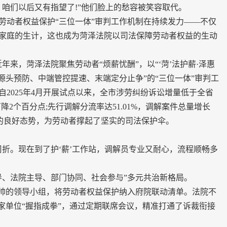
咱们以后又有指望了!”他们脸上的愁容被笑容取代。
动者权益保护“三位一体”审判工作机制在持续发力——不仅
家庭的生计，这也成为菏泽法院以司法保障劳动者权益的生动
，菏泽法院聚焦劳动者“烦薪忧酬”，以“‘菏’法护薪·泽惠
源头预防、中端管控提速、末端定分止争”的“三位一体”审判工
2025年4月开展试点以来，全市涉劳纠纷诉讼增量低于全省
2个百分点;先行调解分流率达51.01%，调解案件总量增长
升”的良好态势，为劳动者撑起了坚实的司法保护伞。
。现在到了护‘薪’工作站，调解员专业又耐心，流程顺畅多
、法院主导、部门协同、社会参与”多元共治新格局。
帅的领导小组，将劳动者权益保护纳入府院联动清单。法院不
家单位“握指成拳”，通过定期联席会议，精准打通了诉裁衔接