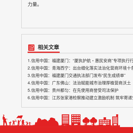
力量。
相关文章
1.信用中国：福建厦门：“厦执护航・惠民安商”专项执行
2.信用中国：青海西宁：出台细化落实法治化营商环境十
3.信用中国：福建厦门交通执法部门发布“民生成绩单”
4.信用中国：广东佛山：法治赋能城市治理厚植营商沃土
5.信用中国：贵州都匀：在先使用商誉受司法保护
6.信用中国：江苏张家港检察推动建立激励机制 筑牢寄