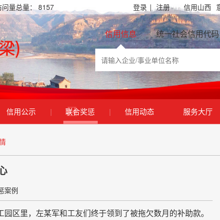
访问量总量：
8157
登录
|
注册
信用山西
信用信息
统一社会信用代码
信用公示
|
联合奖惩
|
信用动态
服务大厅
情
心
惩案例
园区里，左某军和工友们终于领到了被拖欠数月的补助款。