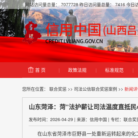
网站访问量总量：
7077728
昨日访问量总量：
7416
今日
首 页
|
政策法规
|
标准规范
|
您所在位置：
联合奖惩
>>
司法公信联合奖惩案例
>>
新闻详
山东菏泽：菏”法护薪让司法温度直抵民
发布时间：2026-04-29
|
来源：信用中国
|
专栏：联合奖
在山东省菏泽市巨野县一处重新运转起来的化工