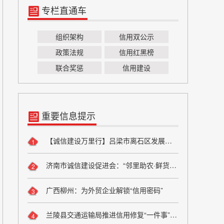
专栏直通车
组织架构
信用双公示
政策法规
信用红黑榜
联合奖惩
信用建设
重要信息提示
【诚信建设万里行】吕梁市离石区发展和改革局严守粮食安全底线 弘扬粮食行业诚信风尚
1
济南市诚信建设促进会：“邻里助农·鲜货进社区”座谈会成功举办 搭建“田间到餐桌”直供桥梁
2
广西柳州：为外贸企业解锁“信用密码”
3
兰陵县交通运输局推进信用修复“一件事”改革
4