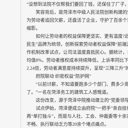
“没想到法院不仅帮我们要回了钱，还保住了厂子，
笑容背后，是菏泽市中级人民法院创新构建的劳
为劳动者追回欠薪，还盘活了企业，守护了百余个
缩影。
如何让劳动者的权益保障更坚实、更有温度?近年来
民生”品牌为统领，创新探索劳动者权益保障“前端
作机制改革试点，让司法温度直抵民心。据统计，自
均值8%，劳动者维权成本持续降低，上诉率同比下降
2.24倍，劳动者满意度持续提升，呈现“三降三
府院联动 织密权益“防护网”
“以前讨薪，不知道要跑多少个部门、费多少周折
了。”一名在菏泽务工的建筑工人感慨道。
这份改变，源于菏泽中院推动建立的“党委领导
试点伊始，菏泽便成立由府院“一把手”亲自挂
再“单打独斗”，而是与人社、工会、仲裁委等十余
不畅、执行联动乏力等20余个堵点痛点。