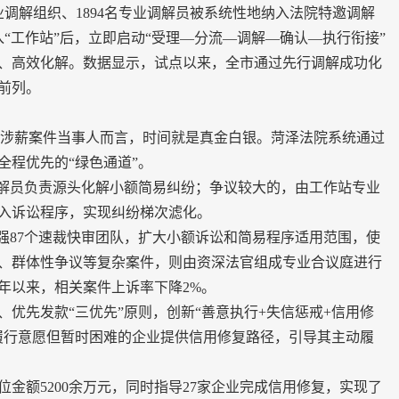
调解组织、1894名专业调解员被系统性地纳入法院特邀调解
入“工作站”后，立即启动“受理—分流—调解—确认—执行衔接”
、高效化解。数据显示，试点以来，全市通过先行调解成功化
省前列。
涉薪案件当事人而言，时间就是真金白银。菏泽法院系统通过
全程优先的“绿色通道”。
解员负责源头化解小额简易纠纷；争议较大的，由工作站专业
入诉讼程序，实现纠纷梯次滤化。
87个速裁快审团队，扩大小额诉讼和简易程序适用范围，使
、群体性争议等复杂案件，则由资深法官组成专业合议庭进行
5年以来，相关案件上诉率下降2%。
先发款“三优先”原则，创新“善意执行+失信惩戒+信用修
履行意愿但暂时困难的企业提供信用修复路径，引导其主动履
金额5200余万元，同时指导27家企业完成信用修复，实现了