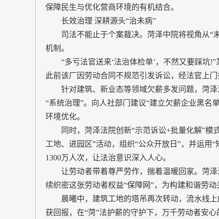
保障民生与优化营商环境的有机结合。
长效治理 深耕源头“治未病”
司法不能止于个案裁决。菏泽中院将视角从“末端
机制。
“多亏法官送来‘法治体检单’，不然又要踩坑!
此前该厂因劳动合同不规范引发诉讼，经法官上门
针对建筑、新业态等领域欠薪多发问题，菏泽法院
“系统治理”。向人社部门建议“建立欠薪企业黑名
环境优化。
同时，菏泽法院创新“示范诉讼+批量化解”模式，
工地、进园区”活动，组织“公众开放日”，并运用“
1300万人次，让法治意识深入人心。
让劳动者带着尊严劳作，揣着温暖回家。菏泽法
续织密这张劳动者权益“保障网”，为构建和谐劳
晨曦中，建筑工地的塔吊再次转动，流水线上的
获回报，在“菏”法护薪的守护下，万千劳动者安