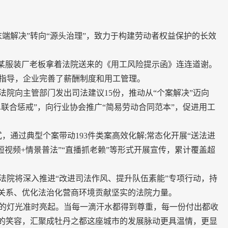
解决”转向“源头治理”，致力于构建劳动者权益保护的长效
”某服装厂老板拿着法院送来的《用工风险提示函》连连道谢。
指导，企业完善了薪酬制度和用工管理。
向主管部门发出司法建议15份，推动从“个案解决”迈向
单联合惩戒”，向行业协会推广“简易劳动合同范本”，促进用工
通过典型个案带动193件类案高效化解;常态化开展“送法进
短视频+情景普法”“直播抓老赖”等形式开展宣传，累计覆盖超
院将深入推进“改进司法作风、提升队伍素能”专项行动，持
动关系、优化法治化营商环境贡献坚实的法院力量。
灯光准时亮起。当每一滴汗水都得到尊重，每一份付出都收
心的笑容，汇聚成牡丹之都这座城市的发展脉动更具温情，更显