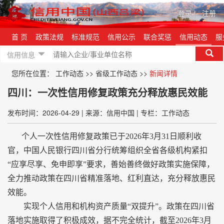
登录
|
注册
首 页
政策法规
标准规范
信用公示
联合奖惩
信用动态
服
信用信息
您所在位置：
工作动态
>>
省级工作动态
>>
新闻详情
四川：一次性信用修复政策充分释放惠民效能
发布时间：2026-04-29
|
来源：信用中国
|
专栏：工作动态
个人一次性信用修复政策已于2026年3月31日顺利收
官，中国人民银行四川省分行统筹组织全省各级机构紧扣
“应享尽享、免申即享”要求，善始善终做好政策实施保障，
全力推动政策在四川省精准落地、红利直达，充分释放惠民
效能。
实现个人信用和机构资产质量“双提升”。政策在四川省
落地实施取得了积极成效，据不完全统计，截至2026年3月