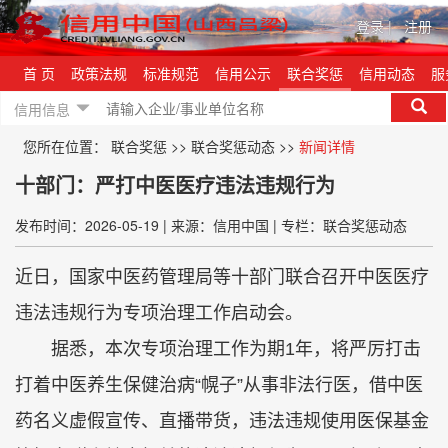
登录
|
注册
首 页
政策法规
标准规范
信用公示
联合奖惩
信用动态
服
信用信息
您所在位置：
联合奖惩
>>
联合奖惩动态
>>
新闻详情
十部门：严打中医医疗违法违规行为
发布时间：2026-05-19
|
来源：信用中国
|
专栏：联合奖惩动态
近日，国家中医药管理局等十部门联合召开中医医疗
违法违规行为专项治理工作启动会。
据悉，本次专项治理工作为期1年，将严厉打击
打着中医养生保健治病“幌子”从事非法行医，借中医
药名义虚假宣传、直播带货，违法违规使用医保基金