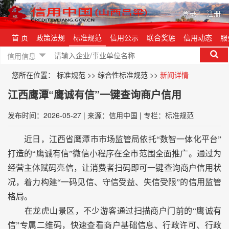
登录
|
注册
首 页
政策法规
标准规范
信用公示
联合奖惩
信用动态
服
信用信息
您所在位置：
标准规范
>>
综合性标准规范
>>
新闻详情
江西鹰潭“鹰诚有信”一键查询商户信用
发布时间：2026-05-27
|
来源：信用中国
|
专栏：标准规范
近日，江西省鹰潭市市场监管局依托“数智一体化平台”
打造的“鹰诚有信”微信小程序在全市范围全面推广。通过为
经营主体赋码亮信，让消费者扫码即可一键查询商户信用状
况，着力构建“一码见信、守信受益、失信受限”的信用监管
格局。
在龙虎山景区，不少游客通过扫描商户门前的“鹰诚有
信”专属二维码，快速查看商户基础信息、行政许可、行政