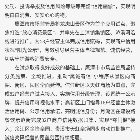
处罚、投诉举报及信用风险等级等完整“信用画像”，实现明
明白白消费、安安心心购物。
鹰潭市市场监管局将龙虎山景区作为首个应用试点，聚
焦打造“放心消费景区”，并率先在上清镇集镇区、泸溪河沿
线进行推广，为53户经营主体完成信用赋码，实现商户信用
状况“阳光公示”，有效引导经营主体自律规范、诚信经营，
切实守护游客消费安全。
在试点取得良好成效的基础上，鹰潭市市场监管局坚持
分类施策、全域推进，推动“鹰诚有信”小程序从景区向商
圈、街区、园区全面延伸。信江新区以天虹商场为重点，完
成82户经营户试点接入，实施信用分级管理，设置统一公示
牌，提升信用可视化水平；高新区上门指导16户经营主体激
活信用码、公示信用承诺，亮明诚信身份；月湖区在建设路
餐饮示范街完成32户商户信用数据归集，实现“零门槛”接
入；余江区金怡商圈、贵溪市天虹商场同步启动首批推广，
诚信亮码经营的覆盖范围持续拓展。