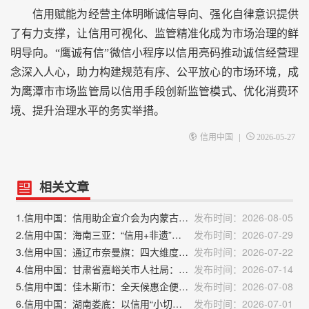
信用赋能为经营主体明晰诚信导向、强化自律意识提供
了有力支撑，让信用可视化、监管精准化成为市场治理的鲜
明导向。“鹰诚有信”微信小程序以信用亮码推动诚信经营理
念深入人心，助力构建规范有序、公平放心的市场环境，成
为鹰潭市市场监管局以信用手段创新监管模式、优化消费环
境、提升治理水平的务实举措。
|
信用中国
2026-05-27
相关文章
1.信用中国：信用助企宣介会为内蒙古民营企业赋能
发布时间：2026-08-05
2.信用中国：海南三亚：“信用+非遗”四大应用场景落地
发布时间：2026-07-29
3.信用中国：通辽市奈曼旗：四大维度精准发力 扎实推进人社信用体系建设
发布时间：2026-07-22
4.信用中国：甘肃省嘉峪关市人社局：扎实推进公共信用综合评价落地见效
发布时间：2026-07-14
5.信用中国：佳木斯市：全天候惠企便民不打烊“信用代证”自助服务实现市县两级全覆盖
发布时间：2026-07-08
6.信用中国：湖南娄底：以信用“小切口” 做实社会诚信“大文章”
发布时间：2026-07-01