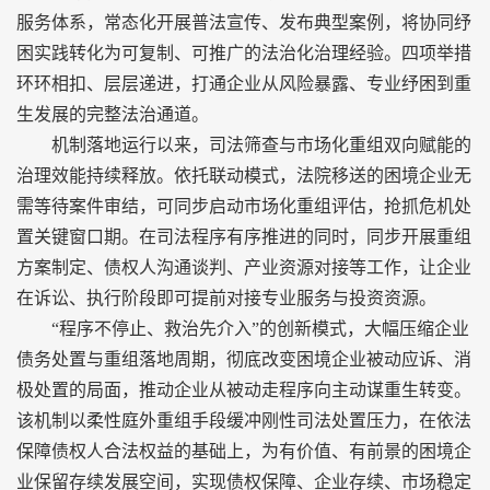
服务体系，常态化开展普法宣传、发布典型案例，将协同纾
困实践转化为可复制、可推广的法治化治理经验。四项举措
环环相扣、层层递进，打通企业从风险暴露、专业纾困到重
生发展的完整法治通道。
机制落地运行以来，司法筛查与市场化重组双向赋能的
治理效能持续释放。依托联动模式，法院移送的困境企业无
需等待案件审结，可同步启动市场化重组评估，抢抓危机处
置关键窗口期。在司法程序有序推进的同时，同步开展重组
方案制定、债权人沟通谈判、产业资源对接等工作，让企业
在诉讼、执行阶段即可提前对接专业服务与投资资源。
“程序不停止、救治先介入”的创新模式，大幅压缩企业
债务处置与重组落地周期，彻底改变困境企业被动应诉、消
极处置的局面，推动企业从被动走程序向主动谋重生转变。
该机制以柔性庭外重组手段缓冲刚性司法处置压力，在依法
保障债权人合法权益的基础上，为有价值、有前景的困境企
业保留存续发展空间，实现债权保障、企业存续、市场稳定