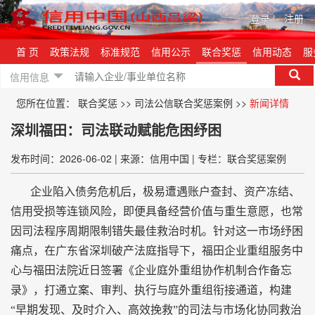
登录
|
注册
首 页
政策法规
标准规范
信用公示
联合奖惩
信用动态
服
信用信息
您所在位置：
联合奖惩
>>
司法公信联合奖惩案例
>>
新闻详情
深圳福田：司法联动赋能危困纾困
发布时间：2026-06-02
|
来源：信用中国
|
专栏：联合奖惩案例
企业陷入债务危机后，极易遭遇账户查封、资产冻结、
信用受损等连锁风险，即便具备经营价值与重生意愿，也常
因司法程序周期限制错失最佳救治时机。针对这一市场纾困
痛点，在广东省深圳破产法庭指导下，福田企业重组服务中
心与福田法院近日签署《企业庭外重组协作机制合作备忘
录》，打通立案、审判、执行与庭外重组衔接通道，构建
“早期发现、及时介入、高效挽救”的司法与市场化协同救治