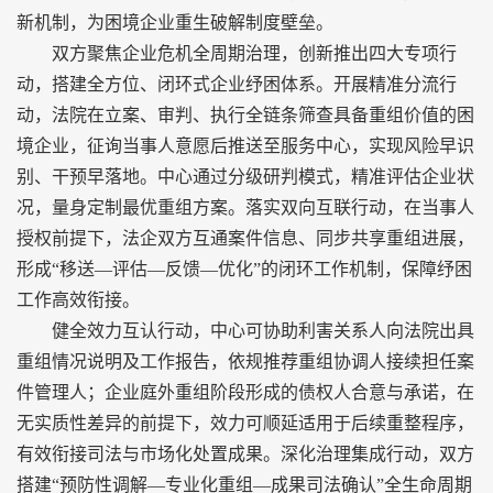
新机制，为困境企业重生破解制度壁垒。
双方聚焦企业危机全周期治理，创新推出四大专项行
动，搭建全方位、闭环式企业纾困体系。开展精准分流行
动，法院在立案、审判、执行全链条筛查具备重组价值的困
境企业，征询当事人意愿后推送至服务中心，实现风险早识
别、干预早落地。中心通过分级研判模式，精准评估企业状
况，量身定制最优重组方案。落实双向互联行动，在当事人
授权前提下，法企双方互通案件信息、同步共享重组进展，
形成“移送—评估—反馈—优化”的闭环工作机制，保障纾困
工作高效衔接。
健全效力互认行动，中心可协助利害关系人向法院出具
重组情况说明及工作报告，依规推荐重组协调人接续担任案
件管理人；企业庭外重组阶段形成的债权人合意与承诺，在
无实质性差异的前提下，效力可顺延适用于后续重整程序，
有效衔接司法与市场化处置成果。深化治理集成行动，双方
搭建“预防性调解—专业化重组—成果司法确认”全生命周期