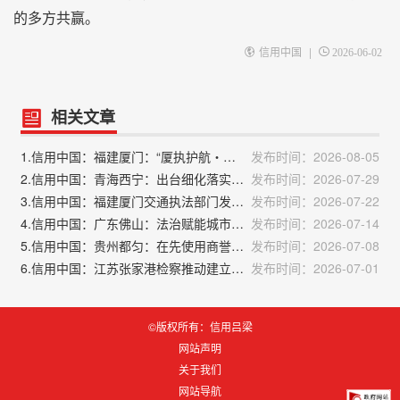
的多方共赢。
|
信用中国
2026-06-02
相关文章
1.信用中国：福建厦门：“厦执护航・惠民安商”专项执行行动成果丰硕
发布时间：2026-08-05
2.信用中国：青海西宁：出台细化落实法治化营商环境十条措施
发布时间：2026-07-29
3.信用中国：福建厦门交通执法部门发布“民生成绩单”
发布时间：2026-07-22
4.信用中国：广东佛山：法治赋能城市治理厚植营商沃土
发布时间：2026-07-14
5.信用中国：贵州都匀：在先使用商誉受司法保护
发布时间：2026-07-08
6.信用中国：江苏张家港检察推动建立激励机制 筑牢寄递安全防线
发布时间：2026-07-01
©版权所有：信用吕梁
网站声明
关于我们
网站导航