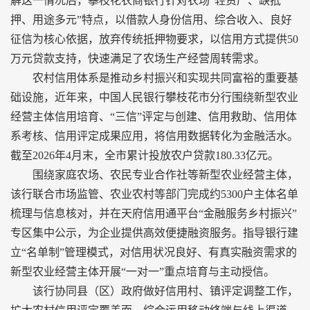
解这一情况后，攀枝花农商银行针对农场“轻资产、缺抵
押、用途多元”特点，以借款人身份信用、综合收入、良好
征信为核心依据，放弃传统抵押物要求，以信用方式提供50
万元贷款支持，快速满足了农场生产经营周转需求。
农村信用体系是推动乡村振兴和实现共同富裕的重要基
础设施，近年来，中国人民银行攀枝花市分行围绕新型农业
经营主体信用培育、“三信”评定与创建、信用救助、信用体
系考核、信用评定成果应用，将信用数据转化为金融活水。
截至2026年4月末，全市累计投放农户贷款180.33亿元。
围绕家庭农场、农民专业合作社等新型农业经营主体，
该行联合市场监管、农业农村等部门完成约5300户主体名单
梳理与信息核对，并在天府信用通平台“金融服务乡村振兴”
专区集中公示，为企业提供高效便捷融资服务。指导银行建
立“名单制”管理模式，对信用状况良好、有真实融资需求的
新型农业经营主体开展“一对一”重点培育与主动授信。
该行协同县（区）政府做好信用村、镇评定调整工作，