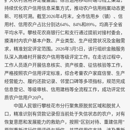
扩大农村信用评定覆盖面。综合运用移动终端与线上渠道，
持续优化农户信用信息采集方式，推动农户信用档案动态更
新、可核可溯。截至2026年4月末，全市信用乡（镇）、信
用村、信用农户占比分别达64%、84%和89%，均高于全省
平均水平。攀枝花农商银行仁和支行通过提前对接村委会，
摸清村内农户基本户数、产业类型、生产经营状况及金融需
求，精准划定评定范围。2026年3月5日，该行组织金融服务
队深入高峰村开展农户信用等级评定工作。在走访过程中，
工作人员逐户开展信息核实、资产核查、征信核验等工作，
严格按照农户信用评定标准，综合考量农户家庭信誉、生产
经营能力、履约还款记录、邻里口碑等多项指标，规范完成
信息登记、等级审核、信用建档等全流程工作，成功评定优
质农户信用户20户。
中国人民银行攀枝花市分行聚焦原脱贫区域和脱贫人
口，精准识别有贷款记录但当前处于失信状态的农户，对有
恢复意愿和发展能力的救助户，按照“区别对待、重建信用”