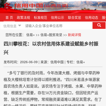
登录
|
注册
首 页
政策法规
标准规范
信用公示
联合奖惩
信用动态
服
信用信息
您所在位置：
信易+
>>
信易+脱贫攻坚
>>
新闻详情
四川攀枝花：以农村信用体系建设赋能乡村振
兴
发布时间：2026-06-09
|
来源：信用中国
|
专栏：信易+
“多亏了银行的及时雨，今年改建大棚、烤烟与中草药种
植及大樱桃培育计划得以顺利推进。”四川米易县乡味源家
庭农场负责人如是说。该农场专注于烤烟、水果、中草药种
植，根据生产需要，存在50万元资金缺口，但因轻资产运
营、缺乏传统抵押物，常规融资渠道难以满足其需求。在了