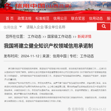
登录
|
注册
首 页
政策法规
标准规范
信用公示
联合奖惩
信用动态
服
信用信息
您所在位置：
工作动态
>>
国家级工作动态
>>
新闻详情
我国将建立健全知识产权领域信用承诺制
发布时间：2024-11-12
|
来源：信用中国
|
专栏：工作动态
|
信用中国
2024-11-12