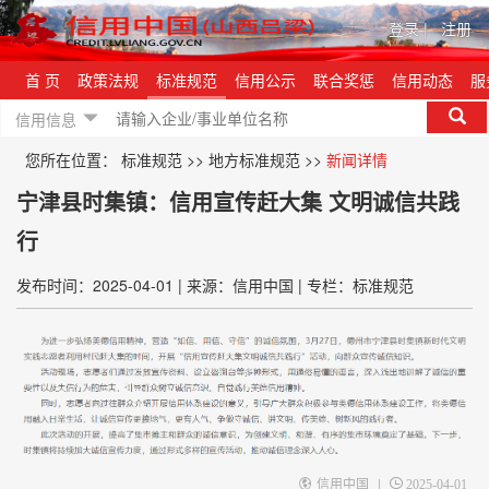
登录
|
注册
首 页
政策法规
标准规范
信用公示
联合奖惩
信用动态
服
信用信息
您所在位置：
标准规范
>>
地方标准规范
>>
新闻详情
宁津县时集镇：信用宣传赶大集 文明诚信共践
行
发布时间：2025-04-01
|
来源：信用中国
|
专栏：标准规范
|
信用中国
2025-04-01