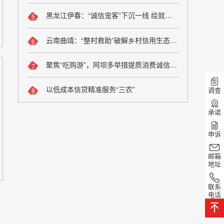
黑龙江伊春：“诚信宠客”下沉一线 绘就旅游服务新图景
5
云南曲靖：“整村救助”破解乡村信用生态修复难题
6
聚焦“吃购游”，阿坝多举措提质消费诚信维权
7
以低成本信贷精准服务“三农”
调查
8
承诺
申诉
邮箱
地址
联系
电话