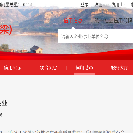
访问量总量：
6418
登录
|
注册
信用山西
信用信息
统一社会信用代码
信用公示
|
联合奖惩
|
信用动态
服务大厅
企业
设