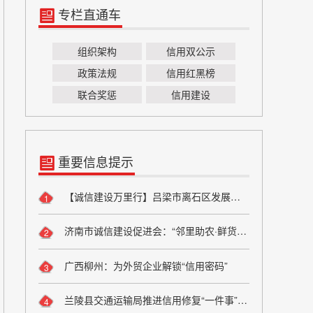
专栏直通车
组织架构
信用双公示
政策法规
信用红黑榜
联合奖惩
信用建设
重要信息提示
【诚信建设万里行】吕梁市离石区发展和改革局严守粮食安全底线 弘扬粮食行业诚信风尚
1
济南市诚信建设促进会：“邻里助农·鲜货进社区”座谈会成功举办 搭建“田间到餐桌”直供桥梁
2
广西柳州：为外贸企业解锁“信用密码”
3
兰陵县交通运输局推进信用修复“一件事”改革
4