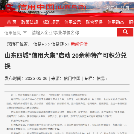
登录
|
注册
首 页
政策法规
标准规范
信用公示
联合奖惩
信用动态
服
信用信息
您所在位置：
信易+
>>
信易游
>>
新闻详情
山东四城“信用大集”启动 20余种特产可积分兑
换
发布时间：2025-05-06
|
来源：信用中国
|
专栏：信易+