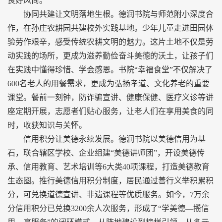
良好风尚。
协同共建让文明落地生根。德润书院与师范附小深度合
作，在孙庄农耕园共建校外实践基地。少年儿童走进田园体
验劳作艰辛，感受传统农耕文明的魅力。这片土地不仅是劳
动实践的场所，更成为滋养勤俭奋斗美德的沃土，让孩子们
在实践中懂得珍惜、学会感恩。书院“幸福食堂”不仅解决了
600名老人的用餐需求，更成为弘扬孝道、文化养老的重要
课堂。餐前一刻钟，防诈骗宣讲、健康保健、医疗义诊等讲
座定期开展，志愿者们贴心服务，让老人们在享用美食的同
时，收获知识与关怀。
信用积分让美德永续发展。德润书院以美德信用为基
石，联合辖区学校、企业组建“美德讲师团”，开设美德传
承、信用教育、艺术培训等6大类40项课程，打造美德教育
生态圈。推行美德信用积分制度，居民通过善行义举积累积
分，可兑换道德宣讲、非遗课程等优质服务。如今，7万余
分信用积分已兑换3200余人次服务，形成了“学美德—攒信