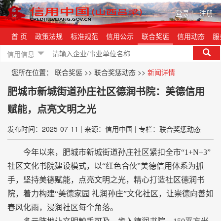
登录
|
注册
首 页
政策法规
标准规范
信用公示
联合奖惩
信用动态
服
信用信息
您所在位置：
联合奖惩
>>
联合奖惩动态
>>
新闻详情
肥城市新城街道孙庄社区德润书院：美德信用
赋能，点亮文明之光
发布时间：2025-07-11
|
来源：信用中国
|
专栏：联合奖惩动态
今年以来，肥城市新城街道孙庄社区紧扣全市“1+N+3”
社区文化书院建设模式，以“红色合伙”美德信用体系为抓
手，坚持美德赋能，点亮文明之光，精心打造社区德润书
院，着力构建“美德家园 礼润孙庄”文化社区，让崇德向善如
春风化雨，浸润社区每个角落。